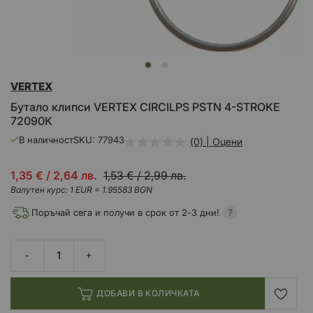
Преминете
VERTEX
към
началото
Бутало клипси VERTEX CIRCILPS PSTN 4-STROKE
на
72090K
галерия
със
В наличност
SKU
77943
(0) | Оцени
снимки
Промо
1,35 €
/
2,64 лв.
1,53 €
/
2,99 лв.
цена
Валутен курс: 1 EUR = 1.95583 BGN
Поръчай сега и получи в срок от 2-3 дни!
ДОБАВИ В КОЛИЧКАТА