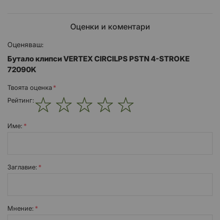
Оценки и коментари
Оценяваш:
Бутало клипси VERTEX CIRCILPS PSTN 4-STROKE
72090K
Твоята оценка
Рейтинг:
1
2
3
4
5
star
stars
stars
stars
stars
Име:
Заглавиe:
Мнение: