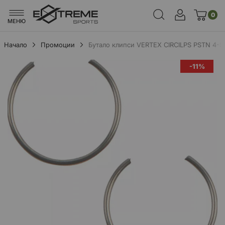
0
МЕНЮ
Начало
Промоции
Бутало клипси VERTEX CIRCILPS PSTN 4-
Преминете
-11%
към
края
на
галерията
на
изображенията