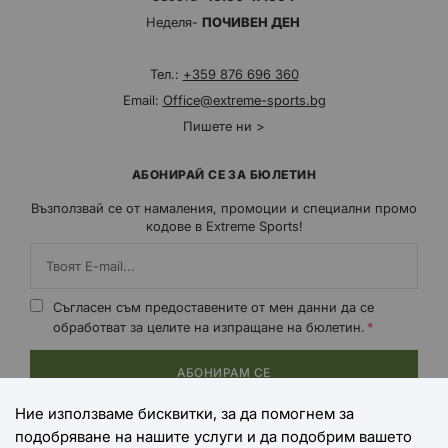
Неделя-
ПОЧИВЕН ДЕН
Тел.:
+359 876 696 360
Email:
Office@extreme-sports.bg
Пишете ни >
АБОНИРАЙ СЕ ЗА БЮЛЕТИН
Възползвай се от намаления, промоции и специални промо
кодове в Extreme Sports!
Съгласен съм предоставените от мен данни да се
обработват за целите на изпращане на бюлетин.
АБОНИРАМ СЕ
Ние използваме бисквитки, за да помогнем за
подобряване на нашите услуги и да подобрим вашето