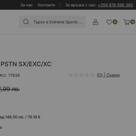
За нас
Контакти
За връзка с нас:
+359 876 696 360
0
0
S PSTN SX/EXC/XC
(0) | Оцени
SKU
77938
2,99 лв.
 149,00 лв. / 76.18 €
а