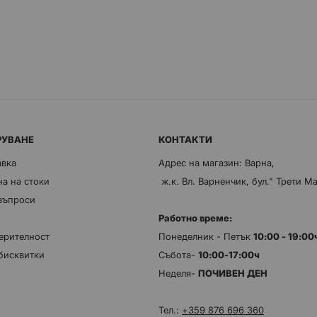
РУВАНЕ
КОНТАКТИ
авка
Адрес на магазин: Варна,
а на стоки
ж.к. Вл. Варненчик, бул." Трети М
 въпроси
Работно време:
ерителност
Понеделник - Петък
10:00 - 19:0
бисквитки
Събота-
10:00-17:00ч
Неделя-
ПОЧИВЕН ДЕН
Тел.:
+359 876 696 360