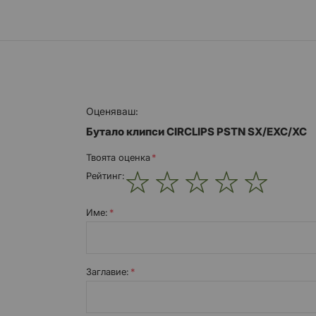
Оценяваш:
Бутало клипси CIRCLIPS PSTN SX/EXC/XC
Твоята оценка
Рейтинг:
1
2
3
4
5
star
stars
stars
stars
stars
Име:
Заглавиe: