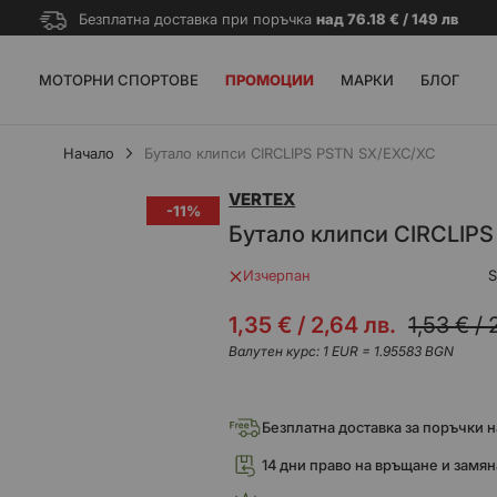
Безплатна доставка при поръчка
над 76.18 € / 149 лв
МОТОРНИ СПОРТОВЕ
ПРОМОЦИИ
МАРКИ
БЛОГ
Начало
Бутало клипси CIRCLIPS PSTN SX/EXC/XC
VERTEX
-11%
Бутало клипси CIRCLIP
Изчерпан
Промо
1,35 €
/
2,64 лв.
1,53 €
/
цена
Валутен курс: 1 EUR = 1.95583 BGN
Безплатна доставка за поръчки над
14 дни право на връщане и замян