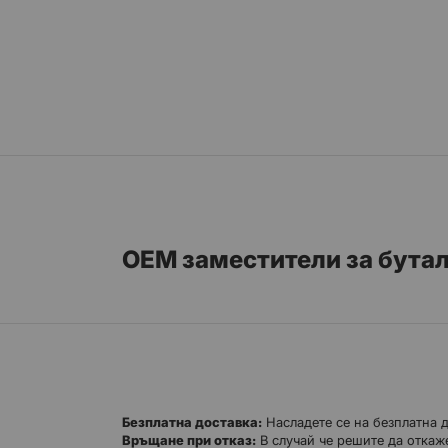
OEM заместители за бутал
Безплатна доставка:
Насладете се на безплатна 
Връщане при отказ:
В случай че решите да откаже