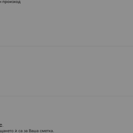
н произход
ДС
.
щането ѝ са за Ваша сметка.