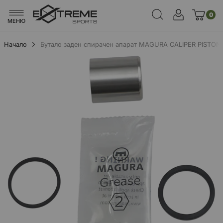
0
МЕНЮ
Начало
Бутало заден спирачен апарат MAGURA CALIPER PISTON
Преминете
към
края
на
галерията
на
изображенията