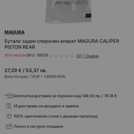
Преминете
MAGURA
към
началото
Бутало заден спирачен апарат MAGURA CALIPER
на
PISTON REAR
галерия
със
Изчерпан
SKU
69108
(0) | Оцени
снимки
27,29 €
/
53,37 лв.
Валутен курс: 1 EUR = 1.95583 BGN
Безплатна доставка за поръчки над 149,00 лв. / 76.18 €
14 дни право на връщане и замяна
100% оригинални стоки с доказан произход
Лесно и сигурно плащане