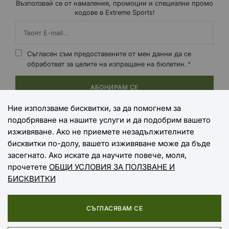
Възползвай се от намаления, промоции и специални промо
кодове в Extreme Sports!
Съгласен съм предоставените от мен данни да се
обработват за целите на изпращане на бюлетин.
АБОНИРАМ СЕ
Ние използваме бисквитки, за да помогнем за
подобряване на нашите услуги и да подобрим вашето
НАЧИНИ НА ПЛАЩАНЕ
изживяване. Ако не приемете незадължителните
бисквитки по-долу, вашето изживяване може да бъде
засегнато. Ако искате да научите повече, моля,
прочетете
ОБЩИ УСЛОВИЯ ЗА ПОЛЗВАНЕ И
НАЧИНИ НА ДОСТАВКА
БИСКВИТКИ
СЪГЛАСЯВАМ СЕ
Copyright © 2025 EXTREME SPORTS