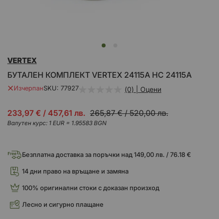
Преминете
VERTEX
към
началото
БУТАЛЕН КОМПЛЕКТ VERTEX 24115A HC 24115A
на
галерия
Изчерпан
SKU
77927
(0) | Оцени
със
снимки
Промо
233,97 €
/
457,61 лв.
265,87 €
/
520,00 лв.
цена
Валутен курс: 1 EUR = 1.95583 BGN
Безплатна доставка за поръчки над 149,00 лв. / 76.18 €
14 дни право на връщане и замяна
100% оригинални стоки с доказан произход
Лесно и сигурно плащане