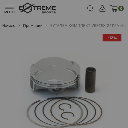
0
МЕНЮ
Начало
Промоции
БУТАЛЕН КОМПЛЕКТ VERTEX 24115A HC 
Преминете
-12%
към
края
на
галерията
на
изображенията