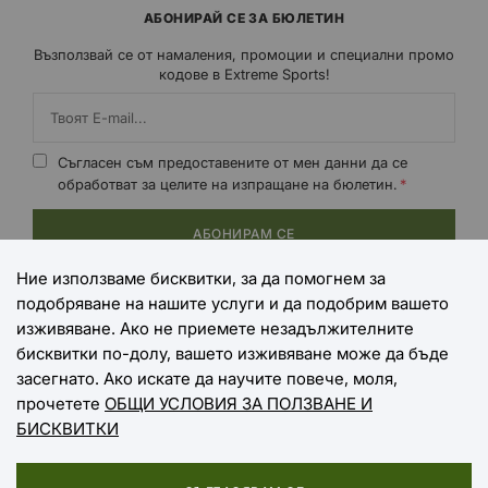
АБОНИРАЙ СЕ ЗА БЮЛЕТИН
Възползвай се от намаления, промоции и специални промо
кодове в Extreme Sports!
Съгласен съм предоставените от мен данни да се
обработват за целите на изпращане на бюлетин.
АБОНИРАМ СЕ
Ние използваме бисквитки, за да помогнем за
подобряване на нашите услуги и да подобрим вашето
НАЧИНИ НА ПЛАЩАНЕ
изживяване. Ако не приемете незадължителните
бисквитки по-долу, вашето изживяване може да бъде
засегнато. Ако искате да научите повече, моля,
прочетете
ОБЩИ УСЛОВИЯ ЗА ПОЛЗВАНЕ И
НАЧИНИ НА ДОСТАВКА
БИСКВИТКИ