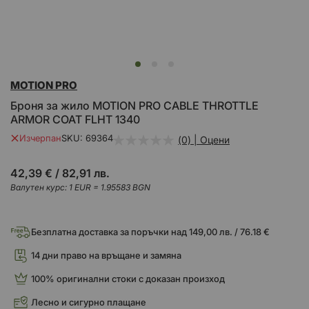
Преминете
MOTION PRO
към
началото
Броня за жило MOTION PRO CABLE THROTTLE
на
ARMOR COAT FLHT 1340
галерия
със
Изчерпан
SKU
69364
(0) | Оцени
снимки
42,39 €
/
82,91 лв.
Валутен курс: 1 EUR = 1.95583 BGN
Безплатна доставка за поръчки над 149,00 лв. / 76.18 €
14 дни право на връщане и замяна
100% оригинални стоки с доказан произход
Лесно и сигурно плащане