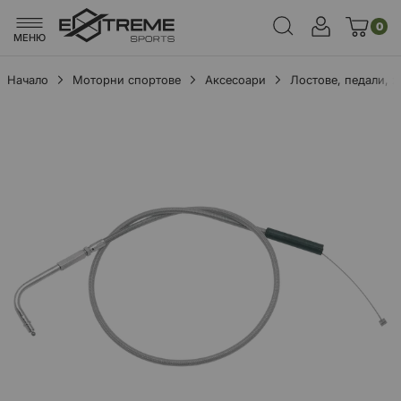
0
МЕНЮ
Начало
Моторни спортове
Аксесоари
Лостове, педали, 
Преминете
към
края
на
галерията
на
изображенията