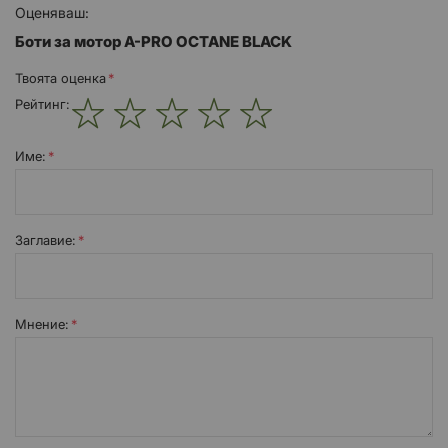
Оценяваш:
Боти за мотор A-PRO OCTANE BLACK
Твоята оценка
Рейтинг:
1
2
3
4
5
star
stars
stars
stars
stars
Име:
Заглавиe:
Мнение: