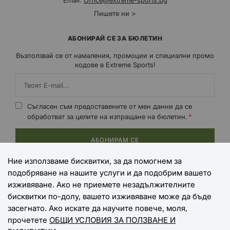
Email:
Office@extreme-sports.bg
Пишете ни >
АБОНИРАЙ СЕ ЗА БЮЛЕТИН
Възползвай се от намаления, промоции и специални промо
кодове в Extreme Sports!
Съгласен съм предоставените от мен данни да се
обработват за целите на изпращане на бюлетин.
АБОНИРАМ СЕ
Ние използваме бисквитки, за да помогнем за
подобряване на нашите услуги и да подобрим вашето
НАЧИНИ НА ПЛАЩАНЕ
изживяване. Ако не приемете незадължителните
бисквитки по-долу, вашето изживяване може да бъде
засегнато. Ако искате да научите повече, моля,
прочетете
ОБЩИ УСЛОВИЯ ЗА ПОЛЗВАНЕ И
НАЧИНИ НА ДОСТАВКА