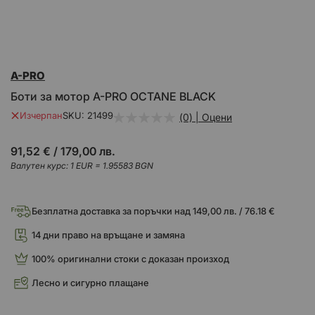
Преминете
A-PRO
към
началото
Боти за мотор A-PRO OCTANE BLACK
на
галерия
Изчерпан
SKU
21499
(0) | Оцени
със
снимки
91,52 €
/
179,00 лв.
Валутен курс: 1 EUR = 1.95583 BGN
Безплатна доставка за поръчки над 149,00 лв. / 76.18 €
14 дни право на връщане и замяна
100% оригинални стоки с доказан произход
Лесно и сигурно плащане