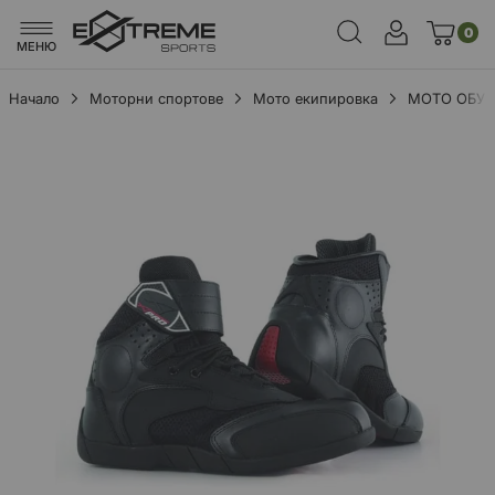
0
МЕНЮ
Начало
Моторни спортове
Мото екипировка
МОТО ОБУ
Преминете
към
края
на
галерията
на
изображенията