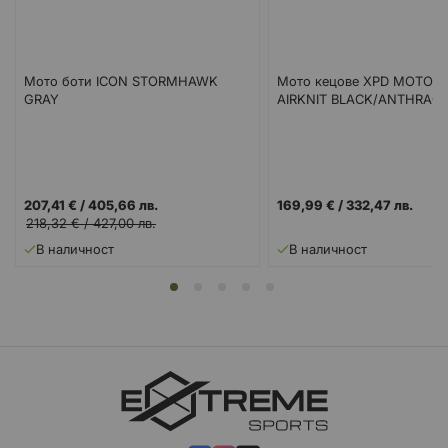
Мото боти ICON STORMHAWK
Мото кецове XPD MOTO-
GRAY
AIRKNIT BLACK/ANTHRACI
207,41 €
/
405,66 лв.
169,99 €
/
332,47 лв.
218,32 €
/
427,00 лв.
В наличност
В наличност