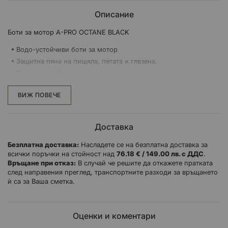
Описание
Боти за мотор A-PRO OCTANE BLACK
Водо-устойчиви боти за мотор
Защитна пяна на пищяла, петата и глезена.
Спортните обувки на A-pro са изработени от специални
материали за по-добър комфорт.
Обувките се закопчават със страничен цип и велкро капак.
ВИЖ ПОВЕЧЕ
Мека вътрешна подплата
Подсилена пета
Доставка
Безплатна доставка:
Насладете се на безплатна доставка за
всички поръчки на стойност над
76.18 € / 149.00 лв. с ДДС
.
Връщане при отказ:
В случай че решите да откажете пратката
след направения преглед, транспортните разходи за връщането
ѝ са за Ваша сметка.
Оценки и коментари