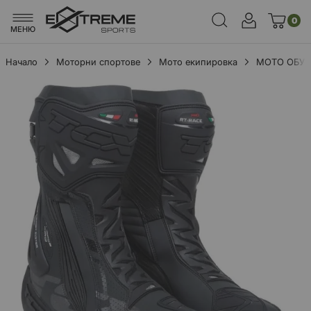
0
МЕНЮ
Начало
Моторни спортове
Мото екипировка
МОТО ОБУ
Преминете
към
края
на
галерията
на
изображенията