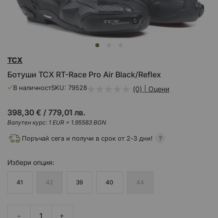
Преминете
TCX
към
началото
Ботуши TCX RT-Race Pro Air Black/Reflex
на
галерия
В наличност
SKU
79528
(0) | Оцени
със
снимки
398,30 €
/
779,01 лв.
Валутен курс: 1 EUR = 1.95583 BGN
Поръчай сега и получи в срок от 2-3 дни!
Избери
опция
41
42
39
40
44