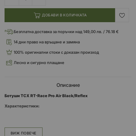
ДОБАВИ В КОЛИЧКАТА
Безплатна доставка за поръчки над 149,00 лв. / 76.18 €
14 дни право на връщане и замяна
100% оригинални стоки с доказан произход
Лесно и сигурно плащане
Описание
Ботуши TCX RT-Race Pro Air Black/Reflex
Характеристики:
Ботушите за мотоциклети RT-Race Pro Air са най-високият
състезателен модел, резултат от сътрудничеството между
отдела за научноизследователска и развойна дейност на TCX и
ВИЖ ПОВЕЧЕ