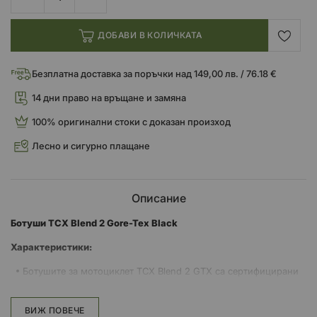
ДОБАВИ В КОЛИЧКАТА
Безплатна доставка за поръчки над 149,00 лв. / 76.18 €
14 дни право на връщане и замяна
100% оригинални стоки с доказан произход
Лесно и сигурно плащане
Описание
Ботуши TCX Blend 2 Gore-Tex Black
Характеристики:
Ботушите за мотоциклет TCX Blend 2 GTX са сертифицирани
водоустойчиви обувки, изработени от естествена кожа с
водоустойчива и дишаща мембрана Gore-Tex® и покритие с
винтидж ефект.
ВИЖ ПОВЕЧЕ