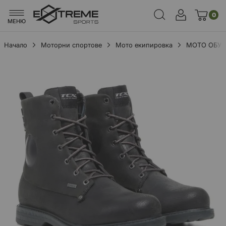
0
МЕНЮ
Начало
Моторни спортове
Мото екипировка
МОТО ОБУ
Преминете
към
края
на
галерията
на
изображенията