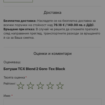
Те осигуряват най-високо ниво на безопасност чрез
защитните вложки на глезена и подсилванията в областта на
пръстите и петата.
Доставка
Ботушите Blend 2 GTX са оборудвани с гумена подметка
Безплатна доставка:
Насладете се на безплатна доставка за
Groundtrax®, която осигурява оптимална стабилност,
всички поръчки на стойност над
76.18 € / 149.00 лв. с ДДС
.
сцепление и устойчивост на износване.
Връщане при отказ:
В случай че решите да откажете пратката
Стелката OrthoLite® предлага перфектно омекотяване на
след направения преглед, транспортните разходи за връщането
ходилото дори след многократна употреба и високи нива на
ѝ са за Ваша сметка.
дишане, за максимален комфорт във всяка ситуация.
Мембрана за обувки Gore-Tex Performance Comfort
Оценки и коментари
Оценяваш:
Ботуши TCX Blend 2 Gore-Tex Black
Твоята оценка
Рейтинг:
1
2
3
4
5
star
stars
stars
stars
stars
Име: