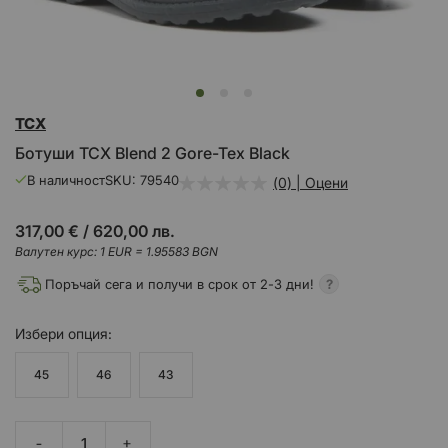
Преминете
TCX
към
началото
Ботуши TCX Blend 2 Gore-Tex Black
на
галерия
В наличност
SKU
79540
(0) | Оцени
със
снимки
317,00 €
/
620,00 лв.
Валутен курс: 1 EUR = 1.95583 BGN
Поръчай сега и получи в срок от 2-3 дни!
Избери
опция
45
46
43