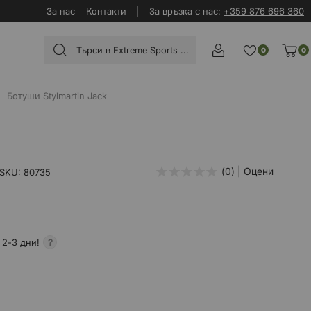
За нас
Контакти
За връзка с нас:
+359 876 696 360
0
0
Ботуши Stylmartin Jack
(0) | Оцени
SKU
80735
 2-3 дни!