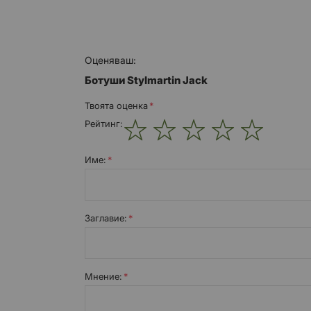
Оценяваш:
Ботуши Stylmartin Jack
Твоята оценка
Рейтинг:
1
2
3
4
5
star
stars
stars
stars
stars
Име:
Заглавиe:
Мнение: