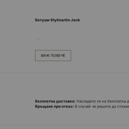
Ботуши Stylmartin Jack
Силата на тази стилна мотоциклетна обувка до 
естествена кожа, той предлага забележителни т
ВИЖ ПОВЕЧЕ
глезените, вложка от подходяща кожа в зоните 
и цип. Сертифицирана от CE.
Безплатна доставка:
Насладете се на безплатна 
Връщане при отказ:
В случай че решите да откаже