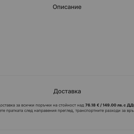
Описание
глезена се крие в нейната гъвкавост, която съчетава градски, турист
ехнически характеристики: външна част с водоотблъскваща обработка
на скоростния лост, водоустойчива подплата, превъзходна подложка,
Доставка
доставка за всички поръчки на стойност над
76.18 € / 149.00 лв. с Д
те пратката след направения преглед, транспортните разходи за връ