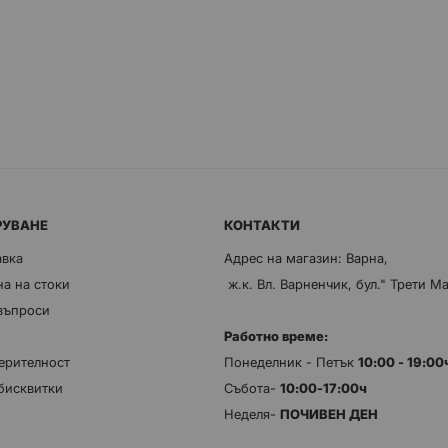
РУВАНЕ
КОНТАКТИ
авка
Адрес на магазин: Варна,
а на стоки
ж.к. Вл. Варненчик, бул." Трети М
 въпроси
Работно време:
ерителност
Понеделник - Петък
10:00 - 19:0
бисквитки
Събота-
10:00-17:00ч
Неделя-
ПОЧИВЕН ДЕН