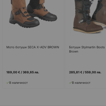
Mото ботуши SECA X-ADV BROWN
Ботуши Stylmartin Boots
Brown
189,00 €
/
369,65 лв.
285,81 €
/
559,00 лв.
В наличност
В наличност