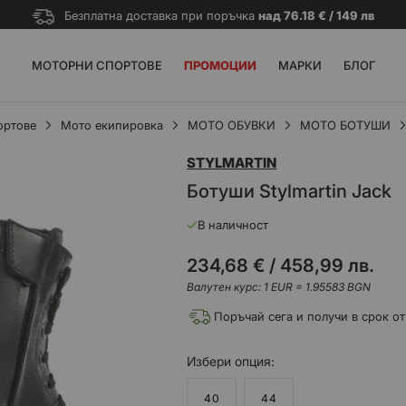
Безплатна доставка при поръчка
над 76.18 € / 149 лв
МОТОРНИ СПОРТОВЕ
ПРОМОЦИИ
МАРКИ
БЛОГ
ортове
Мото екипировка
МОТО ОБУВКИ
МОТО БОТУШИ
STYLMARTIN
Ботуши Stylmartin Jack
В наличност
234,68 €
/
458,99 лв.
Валутен курс: 1 EUR = 1.95583 BGN
Поръчай сега и получи в срок от
Избери
опция
40
44