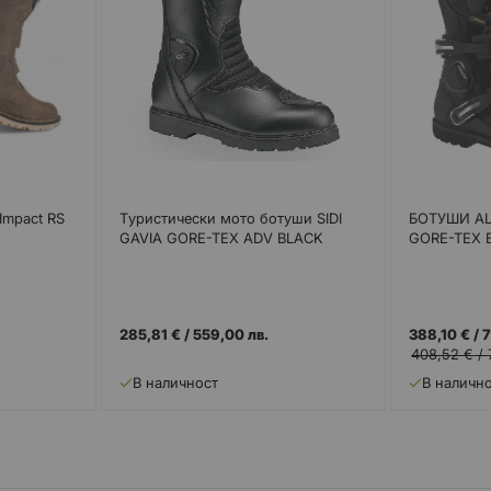
 Impact RS
Tуристически мото ботуши SIDI
БОТУШИ AL
GAVIA GORE-TEX ADV BLACK
GORE-TEX 
285,81 €
/
559,00 лв.
388,10 €
/
7
408,52 €
/
В наличност
В наличн