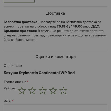
съвременните технологии, което прави ботушите
изключително надеждни и безопасни, за да ви придружават на
пътя. Произведени от естествена водоотблъскваща телешка
Доставка
кожа, те са идеални за всяка ситуация, в която може да
попаднете.
Безплатна доставка:
Насладете се на безплатна доставка за
всички поръчки на стойност над
76.18 € / 149.00 лв. с ДДС
.
Връщане при отказ:
В случай че решите да откажете пратката
след направения преглед, транспортните разходи за връщането
ѝ са за Ваша сметка.
Оценки и коментари
Оценяваш:
Ботуши Stylmartin Continental WP Red
Твоята оценка
Рейтинг:
1
2
3
4
5
star
stars
stars
stars
stars
Име: