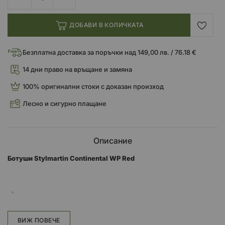
ДОБАВИ В КОЛИЧКАТА
Безплатна доставка за поръчки над 149,00 лв. / 76.18 €
14 дни право на връщане и замяна
100% оригинални стоки с доказан произход
Лесно и сигурно плащане
Описание
Ботуши Stylmartin Continental WP Red
С ботушите Continental Stylmartin възвръща класическия стил,
преработен за съвременните дни. Усещането от края на 70-те
ВИЖ ПОВЕЧЕ
години на миналия век се смесват с модерността на