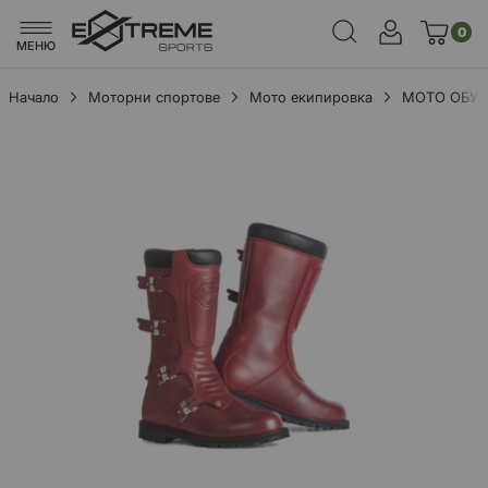
0
МЕНЮ
Начало
Моторни спортове
Мото екипировка
МОТО ОБУ
Преминете
към
края
на
галерията
на
изображенията