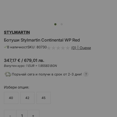
Преминете
STYLMARTIN
към
началото
Ботуши Stylmartin Continental WP Red
на
галерия
В наличност
SKU
80730
(0) | Оцени
със
снимки
347,17 €
/
679,01 лв.
Валутен курс: 1 EUR = 1.95583 BGN
Поръчай сега и получи в срок от 2-3 дни!
Избери
опция
40
42
45