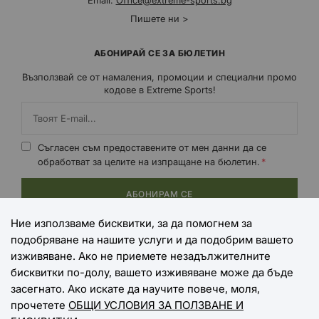
Email:
Office@extreme-sports.bg
Пишете ни >
АБОНИРАЙ СЕ ЗА БЮЛЕТИН
Възползвай се от намаления, промоции и специални промо
кодове в Extreme Sports!
Съгласен съм предоставените от мен данни да се
обработват за целите на изпращане на бюлетин.
АБОНИРАМ СЕ
Ние използваме бисквитки, за да помогнем за
подобряване на нашите услуги и да подобрим вашето
НАЧИНИ НА ПЛАЩАНЕ
изживяване. Ако не приемете незадължителните
бисквитки по-долу, вашето изживяване може да бъде
засегнато. Ако искате да научите повече, моля,
прочетете
ОБЩИ УСЛОВИЯ ЗА ПОЛЗВАНЕ И
НАЧИНИ НА ДОСТАВКА