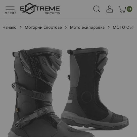
0
МЕНЮ
Начало
Моторни спортове
Мото екипировка
МОТО ОБУ
Преминете
към
края
на
галерията
на
изображенията