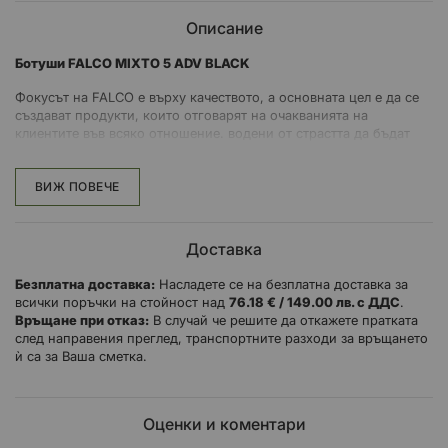
Описание
Ботуши FALCO MIXTO 5 ADV BLACK
Фокусът на FALCO е върху качеството, а основната цел е да се
създават продукти, които отговарят на очакванията на
клиентите във всяко отношение. водени от страстта да бъдат
оптимално оборудвани на 2 колела.
ВИЖ ПОВЕЧЕ
Характеристики:
Доставка
Протектори D3O®, вградени в областта на глезена.
P.U. протектор на подбедрицата
Безплатна доставка:
Насладете се на безплатна доставка за
Подсилена защита на пръстите и петата
всички поръчки на стойност над
76.18 € / 149.00 лв. с ДДС
.
Връщане при отказ:
В случай че решите да откажете пратката
Защита при смяна чрез удвояване на материала
след направения преглед, транспортните разходи за връщането
Светлоотразителен материал
ѝ са за Ваша сметка.
Мембрана High-Tex®
Еластични вложки за по-удобно движение на крака
Регулируеми катарами
Оценки и коментари
Затваряне с велкро