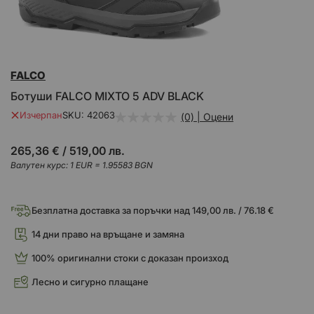
Преминете
FALCO
към
началото
Ботуши FALCO MIXTO 5 ADV BLACK
на
галерия
Изчерпан
SKU
42063
(0) | Оцени
със
снимки
265,36 €
/
519,00 лв.
Валутен курс: 1 EUR = 1.95583 BGN
Безплатна доставка за поръчки над 149,00 лв. / 76.18 €
14 дни право на връщане и замяна
100% оригинални стоки с доказан произход
Лесно и сигурно плащане