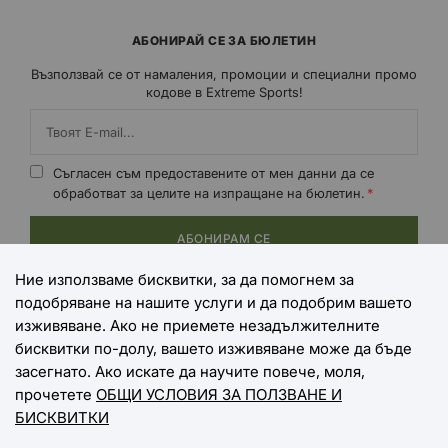
АБОНИРАЙ СЕ ЗА БЮЛЕТИН
Възползвай се от намаления, промоции и специални промо
кодове в Extreme Sports!
Съгласен съм предоставените от мен данни да се
обработват за целите на изпращане на бюлетин.
АБОНИРАМ СЕ
Ние използваме бисквитки, за да помогнем за
подобряване на нашите услуги и да подобрим вашето
НАЧИНИ НА ПЛАЩАНЕ
изживяване. Ако не приемете незадължителните
бисквитки по-долу, вашето изживяване може да бъде
засегнато. Ако искате да научите повече, моля,
прочетете
ОБЩИ УСЛОВИЯ ЗА ПОЛЗВАНЕ И
НАЧИНИ НА ДОСТАВКА
БИСКВИТКИ