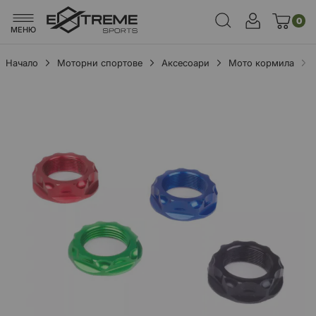
0
МЕНЮ
Начало
Моторни спортове
Аксесоари
Мото кормила
Преминете
към
края
на
галерията
на
изображенията