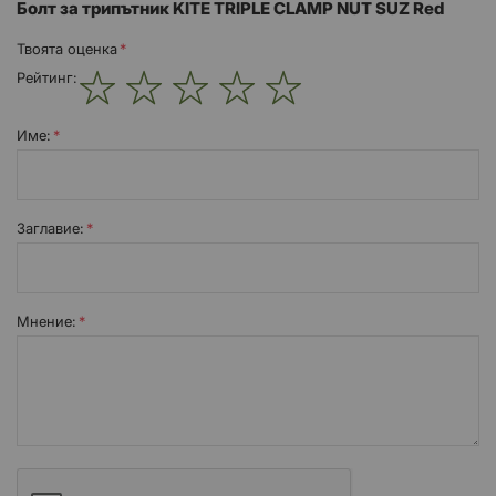
Болт за трипътник KITE TRIPLE CLAMP NUT SUZ Red
Твоята оценка
Рейтинг:
1
2
3
4
5
star
stars
stars
stars
stars
Име:
Заглавиe:
Мнение: