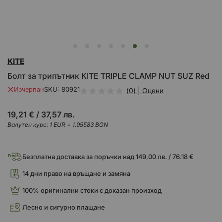
Преминете
KITE
към
началото
Болт за трипътник KITE TRIPLE CLAMP NUT SUZ Red
на
галерия
Изчерпан
SKU
80921
(0) | Оцени
със
снимки
19,21 €
/
37,57 лв.
Валутен курс: 1 EUR = 1.95583 BGN
Безплатна доставка за поръчки над 149,00 лв. / 76.18 €
14 дни право на връщане и замяна
100% оригинални стоки с доказан произход
Лесно и сигурно плащане