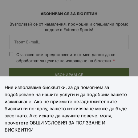
АБОНИРАЙ СЕ ЗА БЮЛЕТИН
Възползвай се от намаления, промоции и специални промо
кодове в Extreme Sports!
Съгласен съм предоставените от мен данни да се
обработват за целите на изпращане на бюлетин.
АБОНИРАМ СЕ
Ние използваме бисквитки, за да помогнем за
подобряване на нашите услуги и да подобрим вашето
НАЧИНИ НА ПЛАЩАНЕ
изживяване. Ако не приемете незадължителните
бисквитки по-долу, вашето изживяване може да бъде
засегнато. Ако искате да научите повече, моля,
прочетете
ОБЩИ УСЛОВИЯ ЗА ПОЛЗВАНЕ И
НАЧИНИ НА ДОСТАВКА
БИСКВИТКИ