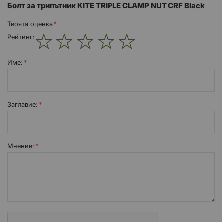
Болт за трипътник KITE TRIPLE CLAMP NUT CRF Black
Твоята оценка
Рейтинг:
1
2
3
4
5
star
stars
stars
stars
stars
Име:
Заглавиe:
Мнение: