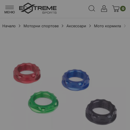
0
МЕНЮ
Начало
Моторни спортове
Аксесоари
Мото кормила
Преминете
към
края
на
галерията
на
изображенията