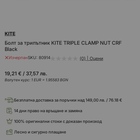
Преминете
KITE
към
началото
Болт за трипътник KITE TRIPLE CLAMP NUT CRF
на
Black
галерия
със
Изчерпан
SKU
80914
(0) | Оцени
снимки
19,21 €
/
37,57 лв.
Валутен курс: 1 EUR = 1.95583 BGN
Безплатна доставка за поръчки над 149,00 лв. / 76.18 €
14 дни право на връщане и замяна
100% оригинални стоки с доказан произход
Лесно и сигурно плащане