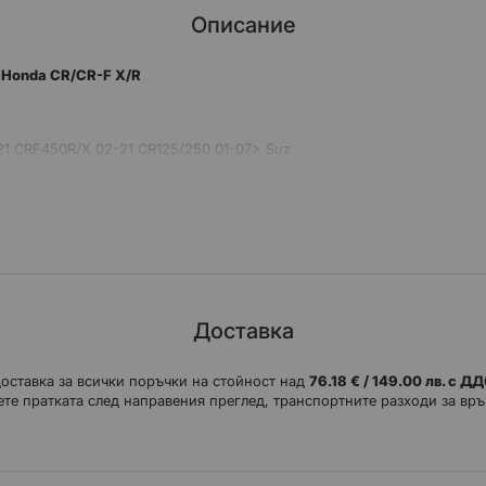
Описание
) Honda CR/CR-F X/R
21 CRF450R/X 02-21 CR125/250 01-07> Suz
и с CNC машина от алуминий 7075-T6.
надвишават спецификациите на OEM по отношение на дизайн и произ
Доставка
доставка за всички поръчки на стойност над
76.18 € / 149.00 лв. с Д
те пратката след направения преглед, транспортните разходи за връ