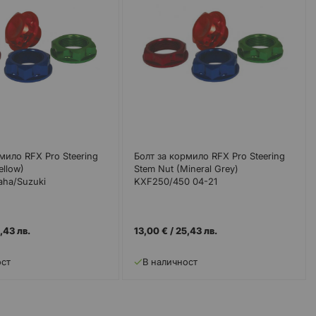
мило RFX Pro Steering
Болт за кормило RFX Pro Steering
ellow)
Stem Nut (Mineral Grey)
ha/Suzuki
KXF250/450 04-21
,43 лв.
13,00 €
/
25,43 лв.
ост
В наличност