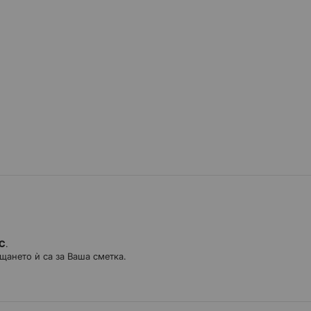
водство.
ДС
.
щането ѝ са за Ваша сметка.