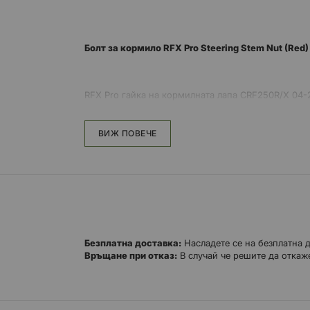
Болт за кормило RFX Pro Steering Stem Nut (Red
RFX Pro гайка на кормилната лапа CRF250R/X 04-
ВИЖ ПОВЕЧЕ
Лека еднокомпонентна гайка и шайба, изработен
Анодизирани за фабричен вид на мотоциклет, те 
Безплатна доставка:
Насладете се на безплатна 
Връщане при отказ:
В случай че решите да откаже