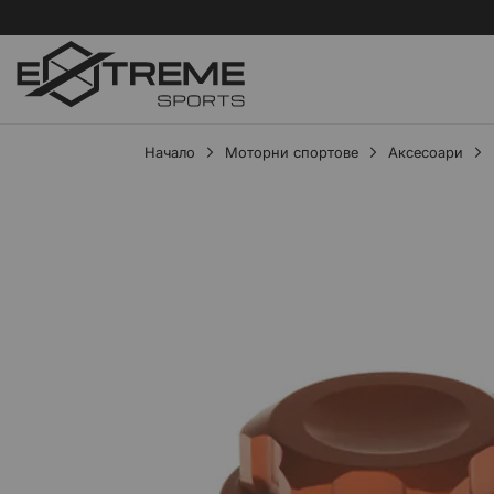
Начало
Моторни спортове
Аксесоари
Преминете
към
края
на
галерията
на
изображенията