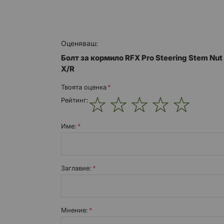
Оценяваш:
Болт за кормило RFX Pro Steering Stem Nut
X/R
Твоята оценка
Рейтинг:
1
2
3
4
5
star
stars
stars
stars
stars
Име:
Заглавиe:
Мнение: