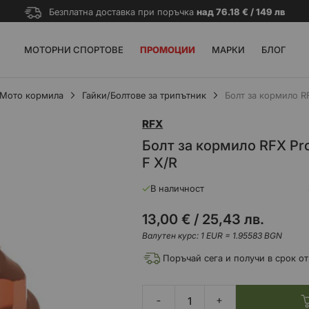
Безплатна доставка при поръчка
над 76.18 € / 149 лв
МОТОРНИ СПОРТОВЕ
ПРОМОЦИИ
МАРКИ
БЛОГ
Мото кормила
Гайки/Болтове за трипътник
Болт за кормило RF
RFX
Болт за кормило RFX Pro
F X/R
В наличност
13,00 €
/
25,43 лв.
Валутен курс: 1 EUR = 1.95583 BGN
Поръчай сега и получи в срок от