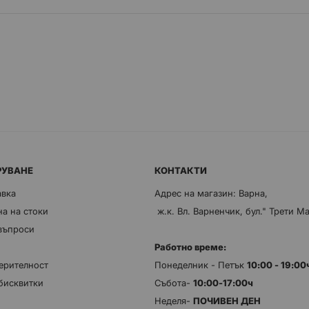
РУВАНЕ
КОНТАКТИ
авка
Адрес на магазин: Варна,
а на стоки
ж.к. Вл. Варненчик, бул." Трети М
 въпроси
Работно време:
ерителност
Понеделник - Петък
10:00 - 19:0
бисквитки
Събота-
10:00-17:00ч
Неделя-
ПОЧИВЕН ДЕН