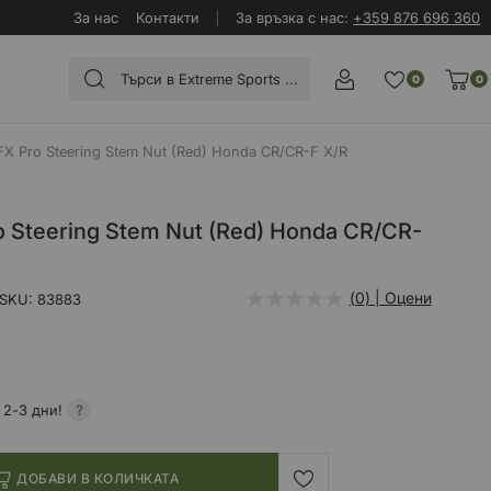
За нас
Контакти
За връзка с нас:
+359 876 696 360
0
0
X Pro Steering Stem Nut (Red) Honda CR/CR-F X/R
 Steering Stem Nut (Red) Honda CR/CR-
(0) | Оцени
SKU
83883
 2-3 дни!
ДОБАВИ В КОЛИЧКАТА