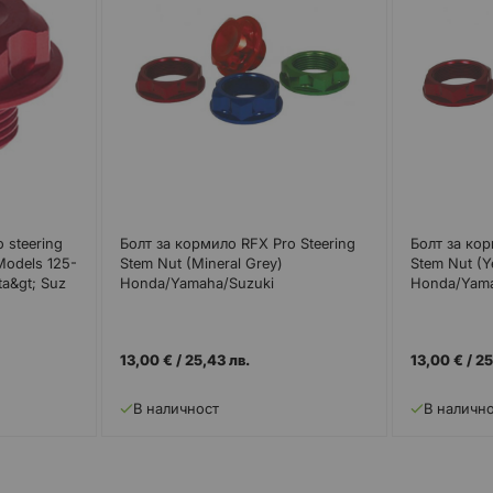
 steering
Болт за кормило RFX Pro Steering
Болт за кор
Models 125-
Stem Nut (Mineral Grey)
Stem Nut (Y
a&gt; Suz
Honda/Yamaha/Suzuki
Honda/Yama
13,00 €
/
25,43 лв.
13,00 €
/
25
В наличност
В наличн