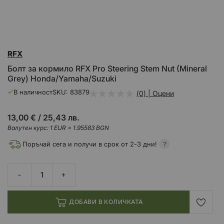
Преминете
RFX
към
началото
Болт за кормило RFX Pro Steering Stem Nut (Mineral
на
Grey) Honda/Yamaha/Suzuki
галерия
със
В наличност
SKU
83879
(0) | Оцени
снимки
13,00 €
/
25,43 лв.
Валутен курс: 1 EUR = 1.95583 BGN
Поръчай сега и получи в срок от 2-3 дни!
ДОБАВИ В КОЛИЧКАТА