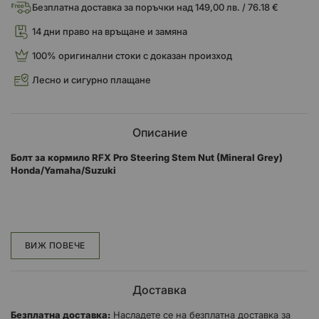
Безплатна доставка за поръчки над 149,00 лв. / 76.18 €
14 дни право на връщане и замяна
100% оригинални стоки с доказан произход
Лесно и сигурно плащане
Описание
Болт за кормило RFX Pro Steering Stem Nut (Mineral Grey)
Honda/Yamaha/Suzuki
RFX Pro гайка на кормилната щанга (синя) Honda CRF150 07-21
Yam 94-21 Suz 07-21 CR80/85 95-07> Suz
ВИЖ ПОВЕЧЕ
Лека еднокомпонентна гайка и шайба, изработени с CNC
Доставка
машина от алуминий 7075-T6.
Безплатна доставка:
Насладете се на безплатна доставка за
Анодизирани за фабричен вид на мотоциклет, те надвишават