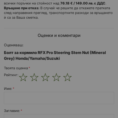
всички поръчки на стойност над
76.18 € / 149.00 лв. с ДДС
.
спецификациите на OEM по отношение на дизайн и
Връщане при отказ:
В случай че решите да откажете пратката
производство.
след направения преглед, транспортните разходи за връщането
ѝ са за Ваша сметка.
Оценки и коментари
Оценяваш:
Болт за кормило RFX Pro Steering Stem Nut (Mineral
Grey) Honda/Yamaha/Suzuki
Твоята оценка
Рейтинг:
1
2
3
4
5
star
stars
stars
stars
stars
Име:
Заглавиe: