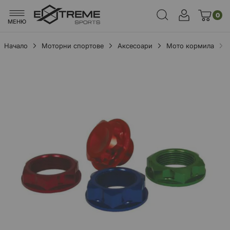
0
МЕНЮ
Начало
Моторни спортове
Аксесоари
Мото кормила
Преминете
към
края
на
галерията
на
изображенията