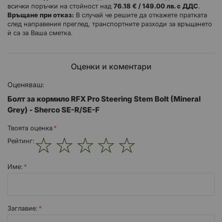
всички поръчки на стойност над
76.18 € / 149.00 лв. с ДДС
.
Моля, вижте таблицата за монтаж за приложение.
Връщане при отказ:
В случай че решите да откажете пратката
след направения преглед, транспортните разходи за връщането
ѝ са за Ваша сметка.
Оценки и коментари
Оценяваш:
Болт за кормило RFX Pro Steering Stem Bolt (Mineral
Grey) - Sherco SE-R/SE-F
Твоята оценка
Рейтинг:
1
2
3
4
5
star
stars
stars
stars
stars
Име:
Заглавиe: