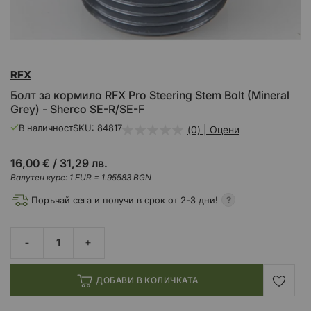
Преминете
RFX
към
началото
Болт за кормило RFX Pro Steering Stem Bolt (Mineral
на
Grey) - Sherco SE-R/SE-F
галерия
със
В наличност
SKU
84817
(0) | Оцени
снимки
16,00 €
/
31,29 лв.
Валутен курс: 1 EUR = 1.95583 BGN
Поръчай сега и получи в срок от 2-3 дни!
ДОБАВИ В КОЛИЧКАТА