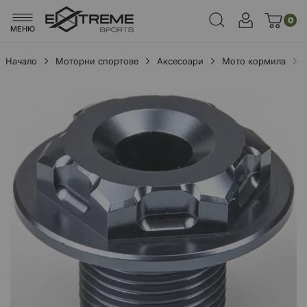
0
МЕНЮ
Начало
Моторни спортове
Аксесоари
Мото кормила
Преминете
към
края
на
галерията
на
изображенията