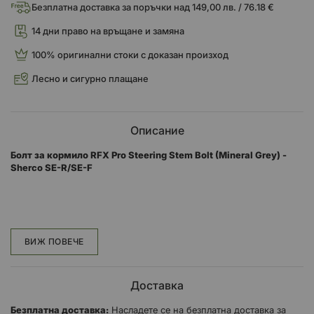
Безплатна доставка за поръчки над 149,00 лв. / 76.18 €
14 дни право на връщане и замяна
100% оригинални стоки с доказан произход
Лесно и сигурно плащане
Описание
Болт за кормило RFX Pro Steering Stem Bolt (Mineral Grey) -
Sherco SE-R/SE-F
Болт за кормилно управление RFX Pro
Лека еднокомпонентна гайка и шайба, изработени с CNC
ВИЖ ПОВЕЧЕ
машина от алуминий 7075-T6.
Анодизирани за фабричен вид на мотоциклет, те надвишават
Доставка
спецификациите на OEM по отношение на дизайна и
производството.
Безплатна доставка:
Насладете се на безплатна доставка за