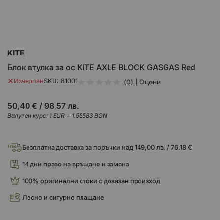
Преминете
KITE
към
началото
Блок втулка за ос KITE AXLE BLOCK GASGAS Red
на
галерия
Изчерпан
SKU
81001
(0) | Оцени
със
снимки
50,40 €
/
98,57 лв.
Валутен курс: 1 EUR = 1.95583 BGN
Безплатна доставка за поръчки над 149,00 лв. / 76.18 €
14 дни право на връщане и замяна
100% оригинални стоки с доказан произход
Лесно и сигурно плащане