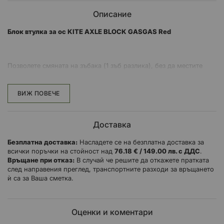
Описание
Блок втулка за ос KITE AXLE BLOCK GASGAS Red
Позволете смяната на зъбака (1 зъб разлика), без да местите
винта за настройка на веригата
Проектиран за максимално леко тегло
ВИЖ ПОВЕЧЕ
Доставка
Безплатна доставка:
Насладете се на безплатна доставка за
всички поръчки на стойност над
76.18 € / 149.00 лв. с ДДС
.
Връщане при отказ:
В случай че решите да откажете пратката
след направения преглед, транспортните разходи за връщането
ѝ са за Ваша сметка.
Оценки и коментари