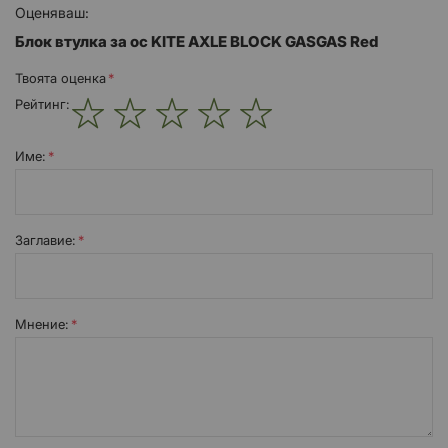
Оценяваш:
Блок втулка за ос KITE AXLE BLOCK GASGAS Red
Твоята оценка
Рейтинг:
1
2
3
4
5
star
stars
stars
stars
stars
Име:
Заглавиe:
Мнение: