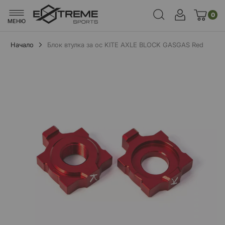
0
МЕНЮ
Начало
Блок втулка за ос KITE AXLE BLOCK GASGAS Red
Преминете
към
края
на
галерията
на
изображенията