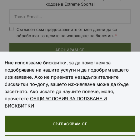
кодове в Extreme Sports!
Съгласен съм предоставените от мен данни да се
обработват за целите на изпращане на бюлетин.
АБОНИРАМ СЕ
Ние използваме бисквитки, за да помогнем за
подобряване на нашите услуги и да подобрим вашето
НАЧИНИ НА ПЛАЩАНЕ
изживяване. Ако не приемете незадължителните
бисквитки по-долу, вашето изживяване може да бъде
засегнато. Ако искате да научите повече, моля,
прочетете
ОБЩИ УСЛОВИЯ ЗА ПОЛЗВАНЕ И
НАЧИНИ НА ДОСТАВКА
БИСКВИТКИ
СЪГЛАСЯВАМ СЕ
Copyright © 2025 EXTREME SPORTS