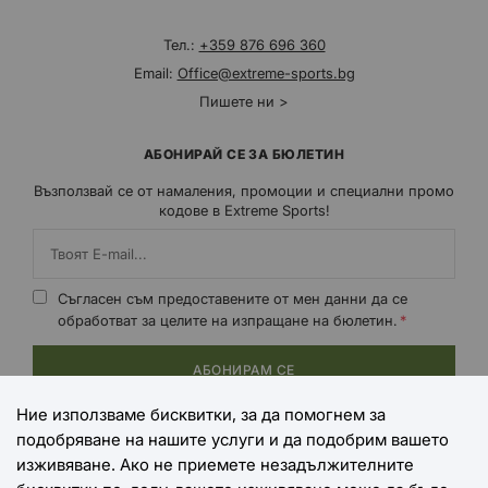
Тел.:
+359 876 696 360
Email:
Office@extreme-sports.bg
Пишете ни >
АБОНИРАЙ СЕ ЗА БЮЛЕТИН
Възползвай се от намаления, промоции и специални промо
кодове в Extreme Sports!
Съгласен съм предоставените от мен данни да се
обработват за целите на изпращане на бюлетин.
АБОНИРАМ СЕ
Ние използваме бисквитки, за да помогнем за
подобряване на нашите услуги и да подобрим вашето
НАЧИНИ НА ПЛАЩАНЕ
изживяване. Ако не приемете незадължителните