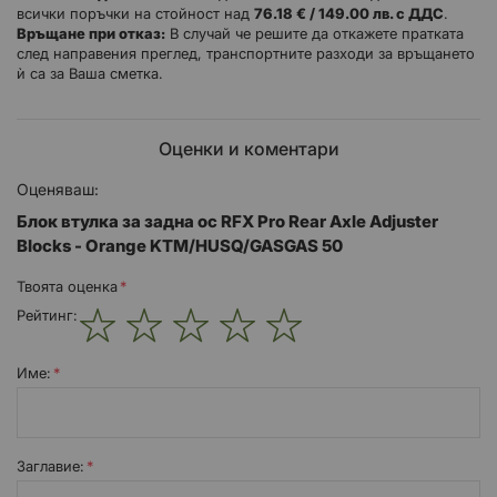
всички поръчки на стойност над
76.18 € / 149.00 лв. с ДДС
.
Връщане при отказ:
В случай че решите да откажете пратката
след направения преглед, транспортните разходи за връщането
ѝ са за Ваша сметка.
Оценки и коментари
Оценяваш:
Блок втулка за задна ос RFX Pro Rear Axle Adjuster
Blocks - Orange KTM/HUSQ/GASGAS 50
Твоята оценка
Рейтинг:
1
2
3
4
5
star
stars
stars
stars
stars
Име:
Заглавиe: