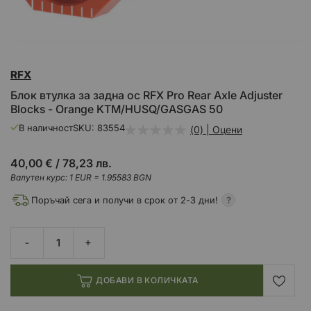
Преминете
RFX
към
началото
Блок втулка за задна ос RFX Pro Rear Axle Adjuster
на
Blocks - Orange KTM/HUSQ/GASGAS 50
галерия
със
В наличност
SKU
83554
(0) | Оцени
снимки
40,00 €
/
78,23 лв.
Валутен курс: 1 EUR = 1.95583 BGN
Поръчай сега и получи в срок от 2-3 дни!
ДОБАВИ В КОЛИЧКАТА