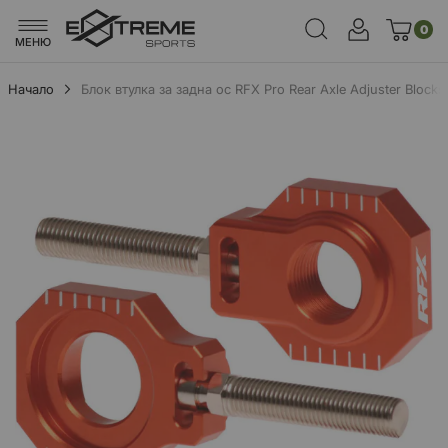
0
МЕНЮ
Начало
Блок втулка за задна ос RFX Pro Rear Axle Adjuster Blo
Преминете
към
края
на
галерията
на
изображенията