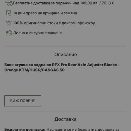
Безплатна доставка за поръчки над 149,00 лв. / 76.18 €
14 дни право на връщане и замяна
100% оригинални стоки с доказан произход
Лесно и сигурно плащане
Описание
Блок втулка за задна ос RFX Pro Rear Axle Adjuster Blocks -
Orange KTM/HUSQ/GASGAS 50
Блоковете на осите от серията RFX Pro са обработени с ЦПУ за
допълнителна точност, елиминирайки догадките при
подравняване на задното колело.
ВИЖ ПОВЕЧЕ
Доставка
Безплатна доставка:
Насладете се на безплатна доставка за