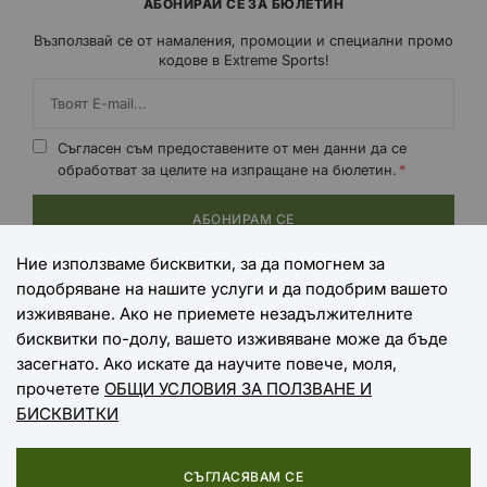
АБОНИРАЙ СЕ ЗА БЮЛЕТИН
Възползвай се от намаления, промоции и специални промо
кодове в Extreme Sports!
Съгласен съм предоставените от мен данни да се
обработват за целите на изпращане на бюлетин.
АБОНИРАМ СЕ
Ние използваме бисквитки, за да помогнем за
подобряване на нашите услуги и да подобрим вашето
НАЧИНИ НА ПЛАЩАНЕ
изживяване. Ако не приемете незадължителните
бисквитки по-долу, вашето изживяване може да бъде
засегнато. Ако искате да научите повече, моля,
прочетете
ОБЩИ УСЛОВИЯ ЗА ПОЛЗВАНЕ И
НАЧИНИ НА ДОСТАВКА
БИСКВИТКИ
СЪГЛАСЯВАМ СЕ