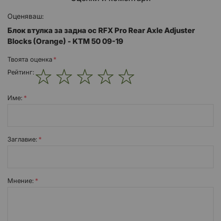
Лазерно гравирано лого на RFX.
Оценяваш:
Аерокосмически алуминий 7075 с CNC машина.
Блок втулка за задна ос RFX Pro Rear Axle Adjuster
Профил, проектиран с CAD за лекота.
Blocks (Orange) - KTM 50 09-19
По-малки допуски за подобрено прилягане.
Твоята оценка
Рейтинг:
Цветно анодизирани за визия на фабричен мотоциклет.
1
2
3
4
5
star
stars
stars
stars
stars
Име:
Заглавиe:
Мнение: