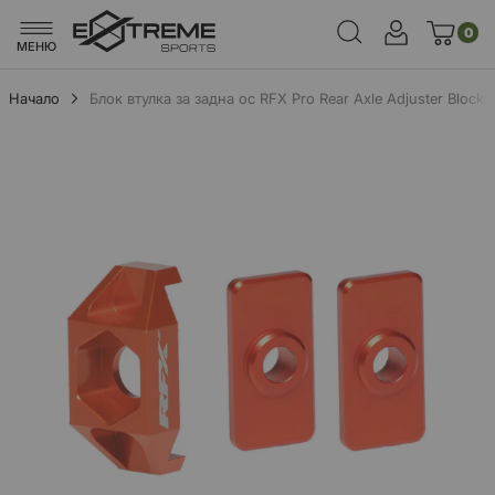
0
МЕНЮ
Начало
Блок втулка за задна ос RFX Pro Rear Axle Adjuster Block
Преминете
към
края
на
галерията
на
изображенията