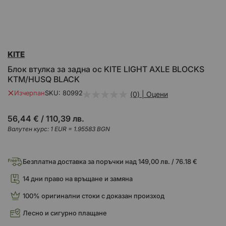
Преминете
KITE
към
началото
Блок втулка за задна ос KITE LIGHT AXLE BLOCKS
на
KTM/HUSQ BLACK
галерия
със
Изчерпан
SKU
80992
(0) | Оцени
снимки
56,44 €
/
110,39 лв.
Валутен курс: 1 EUR = 1.95583 BGN
Безплатна доставка за поръчки над 149,00 лв. / 76.18 €
14 дни право на връщане и замяна
100% оригинални стоки с доказан произход
Лесно и сигурно плащане