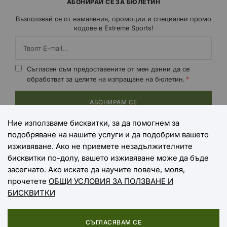
АБОНИРАЙ СЕ ЗА БЮЛЕТИН
Възползвай се от намаления, промоции и специални промо
кодове в Extreme Sports!
Съгласен съм предоставените от мен данни да се
обработват за целите на изпращане на бюлетин.
АБОНИРАМ СЕ
Ние използваме бисквитки, за да помогнем за
подобряване на нашите услуги и да подобрим вашето
НАЧИНИ НА ПЛАЩАНЕ
изживяване. Ако не приемете незадължителните
бисквитки по-долу, вашето изживяване може да бъде
засегнато. Ако искате да научите повече, моля,
прочетете
ОБЩИ УСЛОВИЯ ЗА ПОЛЗВАНЕ И
НАЧИНИ НА ДОСТАВКА
БИСКВИТКИ
СЪГЛАСЯВАМ СЕ