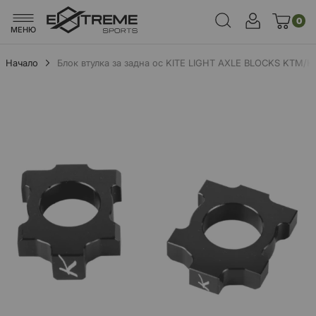
0
МЕНЮ
Начало
Блок втулка за задна ос KITE LIGHT AXLE BLOCKS KTM/
Преминете
към
края
на
галерията
на
изображенията