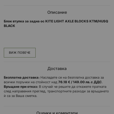
Описание
Блок втулка за задна ос KITE LIGHT AXLE BLOCKS KTM/HUSQ
BLACK
Позволете смяната на зъбното колело (1 зъб разлика), без да
местите винта за настройка на веригата
ВИЖ ПОВЕЧЕ
Проектиран за максимално леко тегло
Доставка
Безплатна доставка:
Насладете се на безплатна доставка за
всички поръчки на стойност над
76.18 € / 149.00 лв. с ДДС
.
Връщане при отказ:
В случай че решите да откажете пратката
след направения преглед, транспортните разходи за връщането
ѝ са за Ваша сметка.
Оценки и коментари