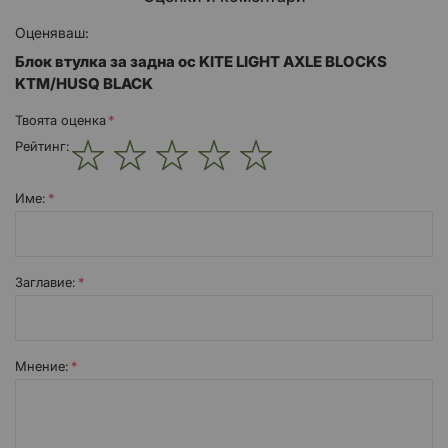
Оценяваш:
Блок втулка за задна ос KITE LIGHT AXLE BLOCKS
KTM/HUSQ BLACK
Твоята оценка
Рейтинг:
1
2
3
4
5
star
stars
stars
stars
stars
Име:
Заглавиe:
Мнение: