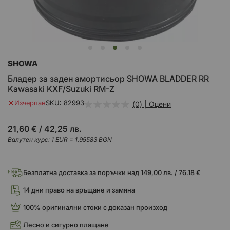
Преминете
SHOWA
към
началото
Бладер за заден амортисьор SHOWA BLADDER RR
на
Kawasaki KXF/Suzuki RM-Z
галерия
със
Изчерпан
SKU
82993
(0) | Оцени
снимки
21,60 €
/
42,25 лв.
Валутен курс: 1 EUR = 1.95583 BGN
Безплатна доставка за поръчки над 149,00 лв. / 76.18 €
14 дни право на връщане и замяна
100% оригинални стоки с доказан произход
Лесно и сигурно плащане