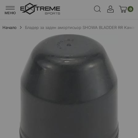
0
МЕНЮ
Начало
Бладер за заден амортисьор SHOWA BLADDER RR Kawasa
Преминете
към
края
на
галерията
на
изображенията