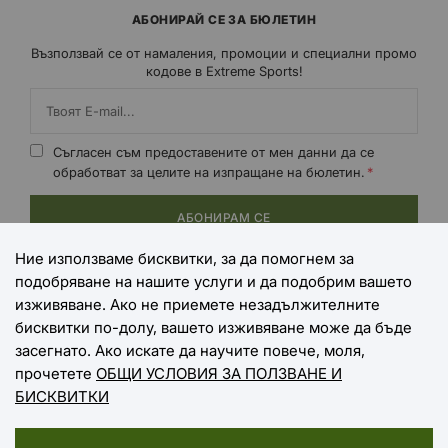
АБОНИРАЙ СЕ ЗА БЮЛЕТИН
Възползвай се от намаления, промоции и специални промо
кодове в Extreme Sports!
Съгласен съм предоставените от мен данни да се
обработват за целите на изпращане на бюлетин.
АБОНИРАМ СЕ
Ние използваме бисквитки, за да помогнем за
подобряване на нашите услуги и да подобрим вашето
НАЧИНИ НА ПЛАЩАНЕ
изживяване. Ако не приемете незадължителните
бисквитки по-долу, вашето изживяване може да бъде
засегнато. Ако искате да научите повече, моля,
прочетете
ОБЩИ УСЛОВИЯ ЗА ПОЛЗВАНЕ И
НАЧИНИ НА ДОСТАВКА
БИСКВИТКИ