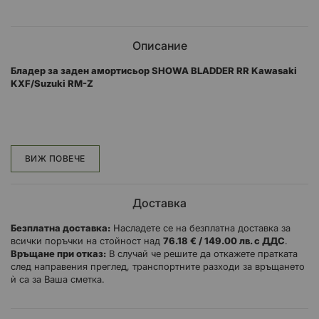
Описание
Бладер за заден амортисьор SHOWA BLADDER RR Kawasaki
KXF/Suzuki RM-Z
KAWASAKI
KX 250 F
2020
ALL
KAWASAKI
KX 250 F
2019
ALL
ВИЖ ПОВЕЧЕ
KAWASAKI
KX 450
2025
ALL
Доставка
KAWASAKI
KX 450
2024
ALL
Безплатна доставка:
Насладете се на безплатна доставка за
KAWASAKI
KX 450
2024
50th Anniversary
ALL
всички поръчки на стойност над
76.18 € / 149.00 лв. с ДДС
.
Връщане при отказ:
В случай че решите да откажете пратката
SUZUKI
RM-Z 450
2025
ALL
след направения преглед, транспортните разходи за връщането
ѝ са за Ваша сметка.
SUZUKI
RM-Z 450
2024
ALL
SUZUKI
RM-Z 450
2024
Army Edition
AMERICA