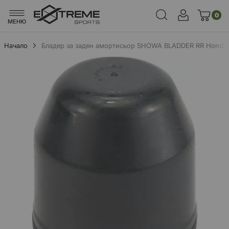
0
МЕНЮ
Начало
Бладер за заден амортисьор SHOWA BLADDER RR Honda 
Преминете
към
края
на
галерията
на
изображенията