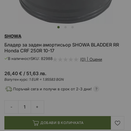
Преминете
SHOWA
към
началото
Бладер за заден амортисьор SHOWA BLADDER RR
на
Honda CRF 250R 10-17
галерия
със
В наличност
SKU
82988
(0) | Оцени
снимки
26,40 €
/
51,63 лв.
Валутен курс: 1 EUR = 1.95583 BGN
Поръчай сега и получи в срок от 2-3 дни!
ДОБАВИ В КОЛИЧКАТА