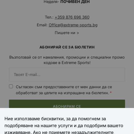
Неделя-
ПОЧИВЕН ДЕН
Тел.:
+359 876 696 360
Email:
Office@extreme-sports.bg
Пишете ни >
АБОНИРАЙ СЕ ЗА БЮЛЕТИН
Възползвай се от намаления, промоции и специални промо
кодове в Extreme Sports!
Съгласен съм предоставените от мен данни да се
обработват за целите на изпращане на бюлетин.
АБОНИРАМ СЕ
Ние използваме бисквитки, за да помогнем за
подобряване на нашите услуги и да подобрим вашето
НАЧИНИ НА ПЛАЩАНЕ
изживяване. Ако не приемете незадължителните