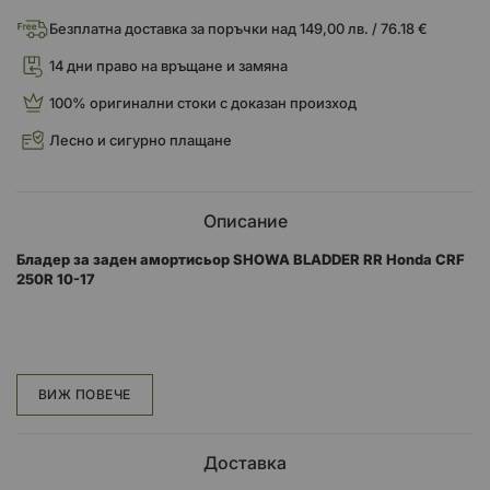
Безплатна доставка за поръчки над 149,00 лв. / 76.18 €
14 дни право на връщане и замяна
100% оригинални стоки с доказан произход
Лесно и сигурно плащане
Описание
Бладер за заден амортисьор SHOWA BLADDER RR Honda CRF
250R 10-17
Размери: H: 61,5 мм - D:52 мм
ВИЖ ПОВЕЧЕ
HONDA
CRF 250 R
2017
ALL
Rear
Доставка
HONDA
CRF 250 R
2016
ALL
Rear