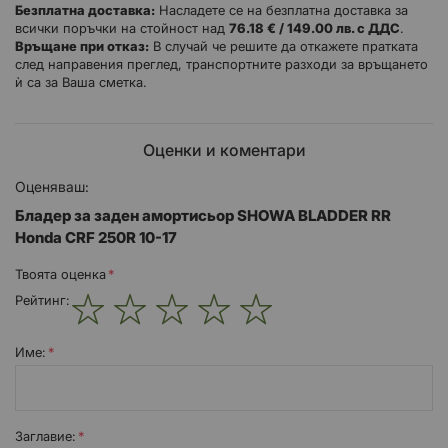
Безплатна доставка:
Насладете се на безплатна доставка за
HONDA
CRF 250 R
2015
ALL
Rear
всички поръчки на стойност над
76.18 € / 149.00 лв. с ДДС
.
HONDA
CRF 250 R
2014
ALL
Rear
Връщане при отказ:
В случай че решите да откажете пратката
след направения преглед, транспортните разходи за връщането
HONDA
CRF 250 R
2013
ALL
Rear
ѝ са за Ваша сметка.
HONDA
CRF 250 R
2012
ALL
Rear
HONDA
CRF 250 R
2011
ALL
Rear
Оценки и коментари
HONDA
CRF 250 R
2010
AMERICA
Rear
Оценяваш:
Бладер за заден амортисьор SHOWA BLADDER RR
HONDA
CRF 250 R
2010
EUROPE
Rear
Honda CRF 250R 10-17
Твоята оценка
Рейтинг:
1
2
3
4
5
star
stars
stars
stars
stars
Име:
Заглавиe: