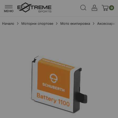
0
МЕНЮ
Начало
Моторни спортове
Мото екипировка
Аксесоари
Преминете
към
края
на
галерията
на
изображенията