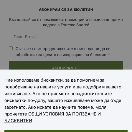
АБОНИРАЙ СЕ ЗА БЮЛЕТИН
Възползвай се от намаления, промоции и специални промо
кодове в Extreme Sports!
Съгласен съм предоставените от мен данни да се
обработват за целите на изпращане на бюлетин.
АБОНИРАМ СЕ
Ние използваме бисквитки, за да помогнем за
подобряване на нашите услуги и да подобрим вашето
НАЧИНИ НА ПЛАЩАНЕ
изживяване. Ако не приемете незадължителните
бисквитки по-долу, вашето изживяване може да бъде
засегнато. Ако искате да научите повече, моля,
прочетете
ОБЩИ УСЛОВИЯ ЗА ПОЛЗВАНЕ И
НАЧИНИ НА ДОСТАВКА
БИСКВИТКИ