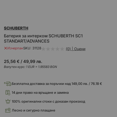
Преминете
SCHUBERTH
към
началото
Батерия за интерком SCHUBERTH SC1
на
STANDART/ADVANCES
галерия
със
Изчерпан
SKU
31128
(0) | Оцени
снимки
25,56 €
/
49,99 лв.
Валутен курс: 1 EUR = 1.95583 BGN
Безплатна доставка за поръчки над 149,00 лв. / 76.18 €
14 дни право на връщане и замяна
100% оригинални стоки с доказан произход
Лесно и сигурно плащане