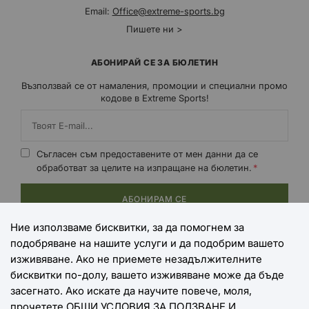
Email:
Office@extreme-sports.bg
Пишете ни >
АБОНИРАЙ СЕ ЗА БЮЛЕТИН
Възползвай се от намаления, промоции и специални промо
кодове в Extreme Sports!
Съгласен съм предоставените от мен данни да се
обработват за целите на изпращане на бюлетин.
АБОНИРАМ СЕ
Ние използваме бисквитки, за да помогнем за
подобряване на нашите услуги и да подобрим вашето
НАЧИНИ НА ПЛАЩАНЕ
изживяване. Ако не приемете незадължителните
бисквитки по-долу, вашето изживяване може да бъде
засегнато. Ако искате да научите повече, моля,
прочетете
ОБЩИ УСЛОВИЯ ЗА ПОЛЗВАНЕ И