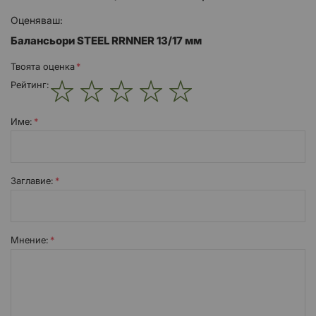
Оценяваш:
Балансьори STEEL RRNNER 13/17 мм
Твоята оценка
Рейтинг:
1
2
3
4
5
star
stars
stars
stars
stars
Име:
Заглавиe:
Мнение: