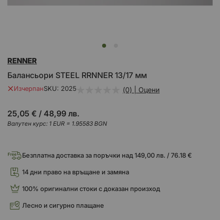
Преминете
RENNER
към
началото
Балансьори STEEL RRNNER 13/17 мм
на
галерия
Изчерпан
SKU
2025
(0) | Оцени
със
снимки
25,05 €
/
48,99 лв.
Валутен курс: 1 EUR = 1.95583 BGN
Безплатна доставка за поръчки над 149,00 лв. / 76.18 €
14 дни право на връщане и замяна
100% оригинални стоки с доказан произход
Лесно и сигурно плащане