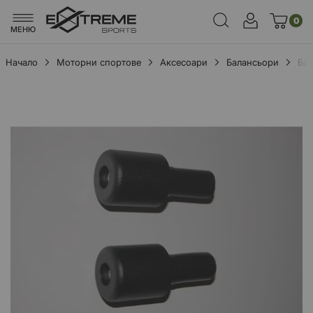
0
МЕНЮ
Начало
Моторни спортове
Аксесоари
Балансьори
Бал
Преминете
към
края
на
галерията
на
изображенията