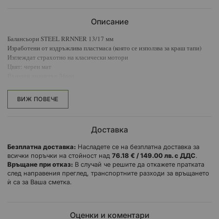
Описание
Балансьори STEEL RRNNER 13/17 мм
Изработени от издръжлива пластмаса (която се използва за краш тапи)
Изглеждат страхотно на класически мотори
Цвят: черен мат
Външен диаметър 36мм
Диаметър на отвора 17 мм
Диаметър на резбата 13 мм
ВИЖ ПОВЕЧЕ
Тегло: 200 гр
Арт. № STEEL 20502
Доставка
Безплатна доставка:
Насладете се на безплатна доставка за
всички поръчки на стойност над
76.18 € / 149.00 лв. с ДДС
.
Връщане при отказ:
В случай че решите да откажете пратката
след направения преглед, транспортните разходи за връщането
ѝ са за Ваша сметка.
Оценки и коментари