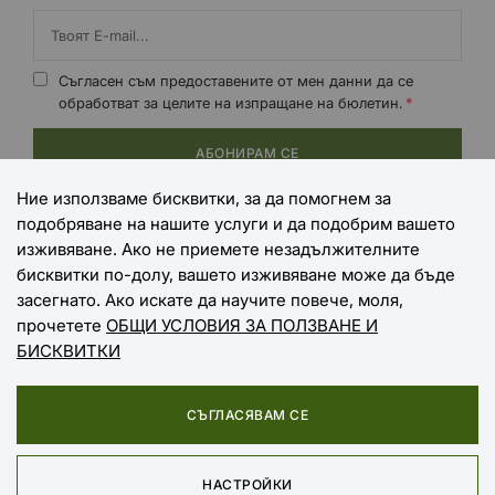
Съгласен съм предоставените от мен данни да се
обработват за целите на изпращане на бюлетин.
АБОНИРАМ СЕ
Ние използваме бисквитки, за да помогнем за
подобряване на нашите услуги и да подобрим вашето
НАЧИНИ НА ПЛАЩАНЕ
изживяване. Ако не приемете незадължителните
бисквитки по-долу, вашето изживяване може да бъде
засегнато. Ако искате да научите повече, моля,
прочетете
ОБЩИ УСЛОВИЯ ЗА ПОЛЗВАНЕ И
НАЧИНИ НА ДОСТАВКА
БИСКВИТКИ
СЪГЛАСЯВАМ СЕ
Copyright © 2025 EXTREME SPORTS
НАСТРОЙКИ
Онлайн магазин от