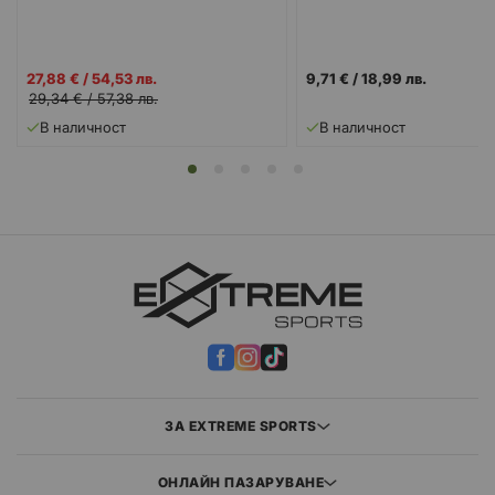
Промо
27,88 €
/
54,53 лв.
9,71 €
/
18,99 лв.
цена
29,34 €
/
57,38 лв.
В наличност
В наличност
ЗА EXTREME SPORTS
ОНЛАЙН ПАЗАРУВАНЕ