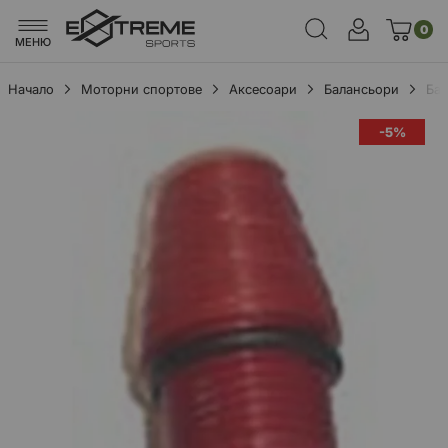
0
МЕНЮ
Начало
Моторни спортове
Аксесоари
Балансьори
Бал
Преминете
-5%
към
края
на
галерията
на
изображенията