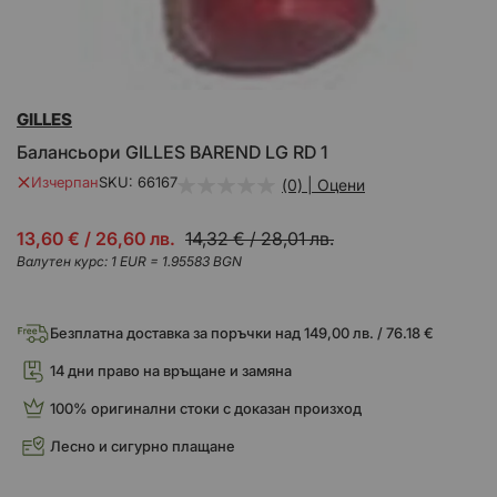
Преминете
GILLES
към
началото
Балансьори GILLES BAREND LG RD 1
на
галерия
Изчерпан
SKU
66167
(0) | Оцени
със
снимки
Промо
13,60 €
/
26,60 лв.
14,32 €
/
28,01 лв.
цена
Валутен курс: 1 EUR = 1.95583 BGN
Безплатна доставка за поръчки над 149,00 лв. / 76.18 €
14 дни право на връщане и замяна
100% оригинални стоки с доказан произход
Лесно и сигурно плащане