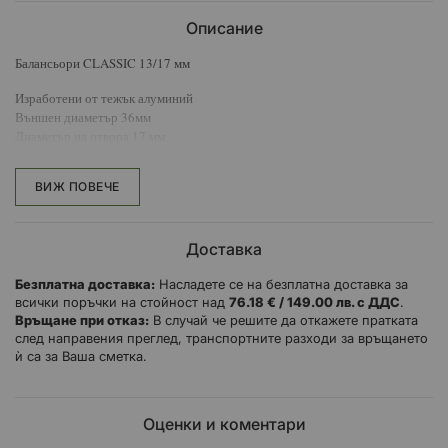
Описание
Балансьори CLASSIC 13/17 мм
Изработени от тежък алуминий
Външен диаметър 36мм
Диаметър на отвора 17 мм
Диаметър на резбата 13 мм
Арт. № CLASSIC SPOR 20302
ВИЖ ПОВЕЧЕ
Доставка
Безплатна доставка:
Насладете се на безплатна доставка за
всички поръчки на стойност над
76.18 € / 149.00 лв. с ДДС
.
Връщане при отказ:
В случай че решите да откажете пратката
след направения преглед, транспортните разходи за връщането
ѝ са за Ваша сметка.
Оценки и коментари