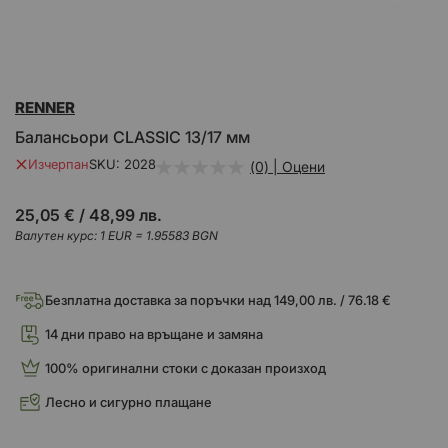
Преминете
RENNER
към
началото
Балансьори CLASSIC 13/17 мм
на
галерия
Изчерпан
SKU
2028
(0) | Оцени
със
снимки
25,05 €
/
48,99 лв.
Валутен курс: 1 EUR = 1.95583 BGN
Безплатна доставка за поръчки над 149,00 лв. / 76.18 €
14 дни право на връщане и замяна
100% оригинални стоки с доказан произход
Лесно и сигурно плащане