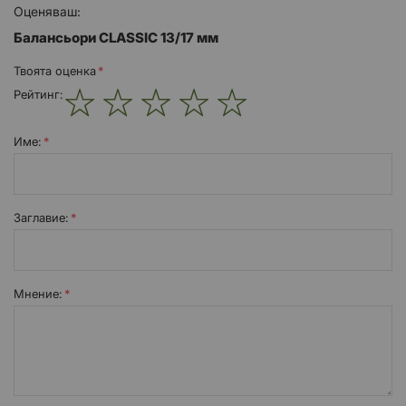
Оценяваш:
Балансьори CLASSIC 13/17 мм
Твоята оценка
Рейтинг:
1
2
3
4
5
star
stars
stars
stars
stars
Име:
Заглавиe:
Мнение: