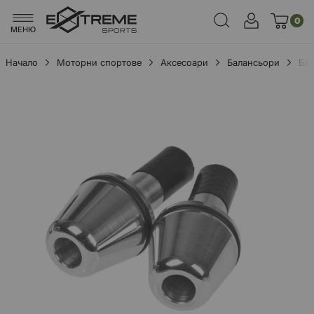
0
МЕНЮ
Начало
Моторни спортове
Аксесоари
Балансьори
Бал
Преминете
към
края
на
галерията
на
изображенията