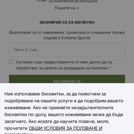
Email:
Office@extreme-sports.bg
Пишете ни >
АБОНИРАЙ СЕ ЗА БЮЛЕТИН
Възползвай се от намаления, промоции и специални промо
кодове в Extreme Sports!
Съгласен съм предоставените от мен данни да се
обработват за целите на изпращане на бюлетин.
АБОНИРАМ СЕ
Ние използваме бисквитки, за да помогнем за
подобряване на нашите услуги и да подобрим вашето
НАЧИНИ НА ПЛАЩАНЕ
изживяване. Ако не приемете незадължителните
бисквитки по-долу, вашето изживяване може да бъде
засегнато. Ако искате да научите повече, моля,
прочетете
ОБЩИ УСЛОВИЯ ЗА ПОЛЗВАНЕ И
НАЧИНИ НА ДОСТАВКА