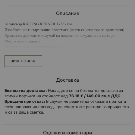
Описание
Балансьор RAICING RENNER 17/23 мм
Изработени от издръжлива пластмаса (която се използва за краш тапи)
Предпазва дръжките в случай на падане или ожулване на мотора.
Много леки и здрави.
Препоръчва се за спортни мотори
Външен диаметър 36мм
Диаметър на отвора 23 мм
ВИЖ ПОВЕЧЕ
Диаметър на резбата 17 мм
Арт. № RAICING 20101
Доставка
Безплатна доставка:
Насладете се на безплатна доставка за
всички поръчки на стойност над
76.18 € / 149.00 лв. с ДДС
.
Връщане при отказ:
В случай че решите да откажете пратката
след направения преглед, транспортните разходи за връщането
ѝ са за Ваша сметка.
Оценки и коментари