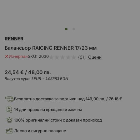
Преминете
RENNER
към
началото
Балансьор RAICING RENNER 17/23 мм
на
галерия
Изчерпан
SKU
2030
(0) | Оцени
със
снимки
24,54 €
/
48,00 лв.
Валутен курс: 1 EUR = 1.95583 BGN
Безплатна доставка за поръчки над 149,00 лв. / 76.18 €
14 дни право на връщане и замяна
100% оригинални стоки с доказан произход
Лесно и сигурно плащане