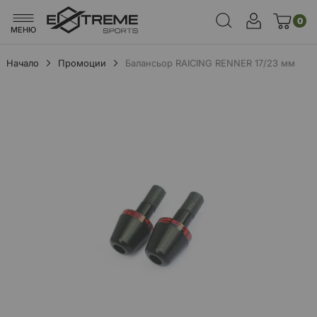
0
МЕНЮ
Начало
Промоции
Балансьор RAICING RENNER 17/23 мм
Преминете
към
края
на
галерията
на
изображенията