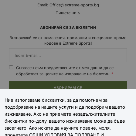
Email:
Office@extreme-sports.bg
Пишете ни >
АБОНИРАЙ СЕ ЗА БЮЛЕТИН
Възползвай се от намаления, промоции и специални промо
кодове в Extreme Sports!
Съгласен съм предоставените от мен данни да се
обработват за целите на изпращане на бюлетин.
АБОНИРАМ СЕ
Ние използваме бисквитки, за да помогнем за
подобряване на нашите услуги и да подобрим вашето
НАЧИНИ НА ПЛАЩАНЕ
изживяване. Ако не приемете незадължителните
бисквитки по-долу, вашето изживяване може да бъде
засегнато. Ако искате да научите повече, моля,
прочетете
ОБЩИ УСЛОВИЯ ЗА ПОЛЗВАНЕ И