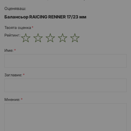
Оценяваш:
Балансьор RAICING RENNER 17/23 мм
Твоята оценка
Рейтинг:
1
2
3
4
5
star
stars
stars
stars
stars
Име:
Заглавиe:
Мнение: