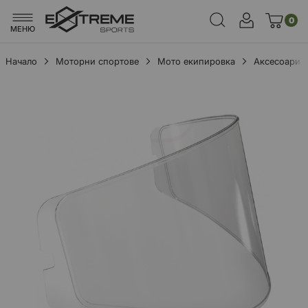
0
МЕНЮ
Начало
Моторни спортове
Мото екипировка
Аксесоари
Преминете
към
края
на
галерията
на
изображенията