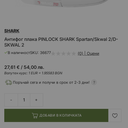
Преминете
SHARK
към
началото
Антифог плака PINLOCK SHARK Spartan/Skwal 2/D-
на
SKWAL 2
галерия
със
В наличност
SKU
36677
(0) | Оцени
снимки
27,61 €
/
54,00 лв.
Валутен курс: 1 EUR = 1.95583 BGN
Поръчай сега и получи в срок от 2-3 дни!
ДОБАВИ В КОЛИЧКАТА