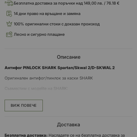
Безплатна доставка за поръчки над 149,00 лв. / 76.18 €
14 дни право на връщане и замяна
100% оригинални стоки с доказан произход
Лесно и сигурно плащане
Описание
Антифог PINLOCK SHARK Spartan/Skwal 2/D-SKWAL 2
Оригинален антифог/пинлок за каски SHARK
Съвместим с модеlite на SHARK:
SHARK - D-Skwal 2
ВИЖ ПОВЕЧЕ
SHARK - Skwal 2
SHARK - Spartan
SHARK - Spartan RS
Доставка
SHARK - Spartan GT
SHARK - Spartan GT PRO
Безплатна доставка:
Насладете се на безплатна доставка за