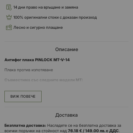
14 дни право на връщане и замяна
100% оригинални стоки с доказан произход
Лесно и сигурно плащане
Описание
Антифог плака PINLOCK MT-V-14
Плака против изпотяване
Съвместима със следните модели MT:
MT TARGO
ВИЖ ПОВЕЧЕ
MT REVENGE 2
BLADE 2
Доставка
Безплатна доставка:
Насладете се на безплатна доставка за
всички поръчки на стойност над
76.18 € / 149.00 лв. с ДДС
.