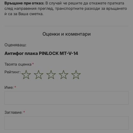
Връщане при отказ:
В случай че решите да откажете пратката
след направения преглед, транспортните разходи за връщането
ѝ са за Ваша сметка.
Оценки и коментари
Оценяваш:
Антифог плака PINLOCK MT-V-14
Твоята оценка
Рейтинг:
1
2
3
4
5
star
stars
stars
stars
stars
Име:
Заглавиe: