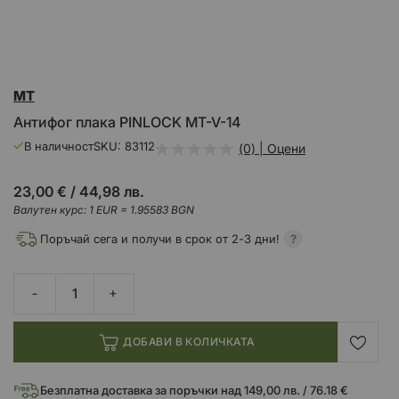
Преминете
MT
към
началото
Антифог плака PINLOCK MT-V-14
на
галерия
В наличност
SKU
83112
(0) | Оцени
със
снимки
23,00 €
/
44,98 лв.
Валутен курс: 1 EUR = 1.95583 BGN
Поръчай сега и получи в срок от 2-3 дни!
ДОБАВИ В КОЛИЧКАТА
Безплатна доставка за поръчки над 149,00 лв. / 76.18 €