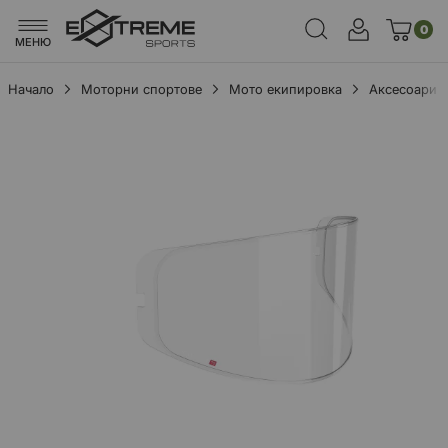
0
МЕНЮ
Начало
Моторни спортове
Мото екипировка
Аксесоари
Преминете
към
края
на
галерията
на
изображенията