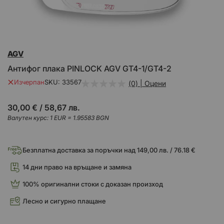
Преминете
AGV
към
началото
Антифог плака PINLOCK AGV GT4-1/GT4-2
на
галерия
Изчерпан
SKU
33567
(0) | Оцени
със
снимки
30,00 €
/
58,67 лв.
Валутен курс: 1 EUR = 1.95583 BGN
Безплатна доставка за поръчки над 149,00 лв. / 76.18 €
14 дни право на връщане и замяна
100% оригинални стоки с доказан произход
Лесно и сигурно плащане