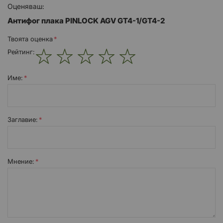
Оценяваш:
Антифог плака PINLOCK AGV GT4-1/GT4-2
Твоята оценка
Рейтинг:
1
2
3
4
5
star
stars
stars
stars
stars
Име:
Заглавиe:
Мнение: