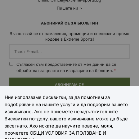
Email:
Office@extreme-sports.bg
Пишете ни >
АБОНИРАЙ СЕ ЗА БЮЛЕТИН
Възползвай се от намаления, промоции и специални промо
кодове в Extreme Sports!
Съгласен съм предоставените от мен данни да се
обработват за целите на изпращане на бюлетин.
АБОНИРАМ СЕ
Ние използваме бисквитки, за да помогнем за
подобряване на нашите услуги и да подобрим вашето
НАЧИНИ НА ПЛАЩАНЕ
изживяване. Ако не приемете незадължителните
бисквитки по-долу, вашето изживяване може да бъде
засегнато. Ако искате да научите повече, моля,
прочетете
ОБЩИ УСЛОВИЯ ЗА ПОЛЗВАНЕ И
НАЧИНИ НА ДОСТАВКА