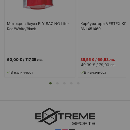
Мотокрос блуза FLY RACING Lite-
Карбуратори VERTEX KIT
Red/White/Black
BNI 451469
Промо
60,00 €
/
117,35 лв.
35,55 €
/
69,53 лв.
цена
40,39 €
/
79,00 лв.
В наличност
В наличност