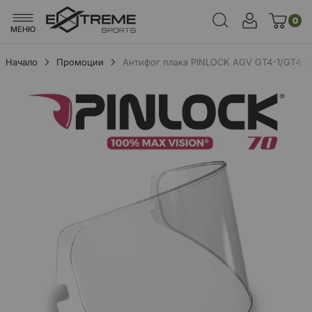
0
МЕНЮ
Начало
Промоции
Антифог плака PINLOCK AGV GT4-1/GT4-2
Преминете
към
края
на
галерията
на
изображенията