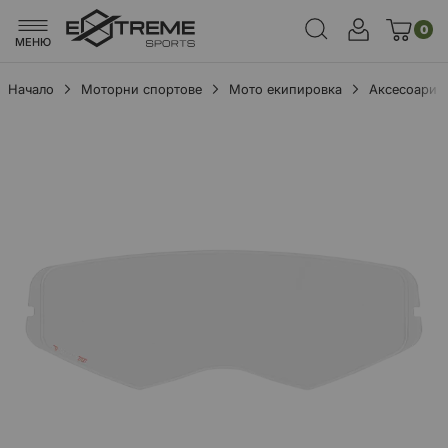
0
МЕНЮ
Начало
Моторни спортове
Мото екипировка
Аксесоари
Преминете
към
края
на
галерията
на
изображенията