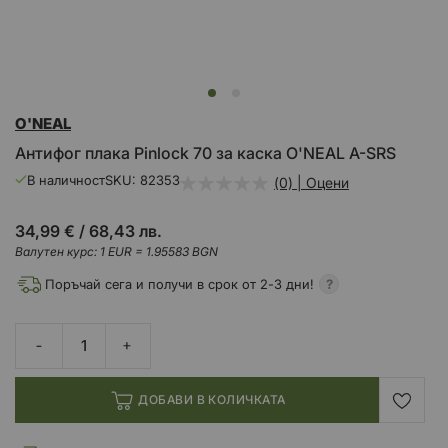
Преминете
O'NEAL
към
началото
Антифог плака Pinlock 70 за каска O'NEAL A-SRS
на
галерия
В наличност
SKU
82353
(0) | Оцени
със
снимки
34,99 €
/
68,43 лв.
Валутен курс: 1 EUR = 1.95583 BGN
Поръчай сега и получи в срок от 2-3 дни!
ДОБАВИ В КОЛИЧКАТА