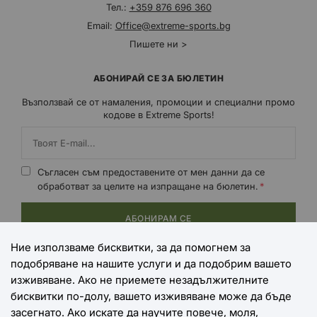
Тел.:
+359 876 696 360
Email:
Office@extreme-sports.bg
Пишете ни >
АБОНИРАЙ СЕ ЗА БЮЛЕТИН
Възползвай се от намаления, промоции и специални промо
кодове в Extreme Sports!
Съгласен съм предоставените от мен данни да се
обработват за целите на изпращане на бюлетин.
АБОНИРАМ СЕ
Ние използваме бисквитки, за да помогнем за
подобряване на нашите услуги и да подобрим вашето
НАЧИНИ НА ПЛАЩАНЕ
изживяване. Ако не приемете незадължителните
бисквитки по-долу, вашето изживяване може да бъде
засегнато. Ако искате да научите повече, моля,