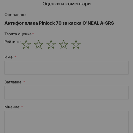
Оценки и коментари
Оценяваш:
Антифог плака Pinlock 70 за каска O'NEAL A-SRS
Твоята оценка
Рейтинг:
1
2
3
4
5
star
stars
stars
stars
stars
Име:
Заглавиe:
Мнение: