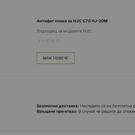
Антифог плака за HJC C70 HJ-20M
Подходящ за моделите HJC:
HJC IS-17
HJC C70
HJC FG-17
ВИЖ ПОВЕЧЕ
HJC FG-ST
HJC R-PHA ST
Безплатна доставка:
Насладете се на безплатна 
Връщане при отказ:
В случай че решите да откаже