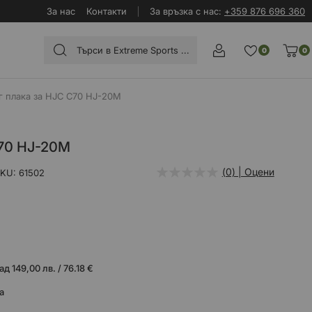
За нас
Контакти
За връзка с нас:
+359 876 696 360
0
0
г плака за HJC C70 HJ-20M
C70 HJ-20M
(0) | Оцени
SKU
61502
 149,00 лв. / 76.18 €
а