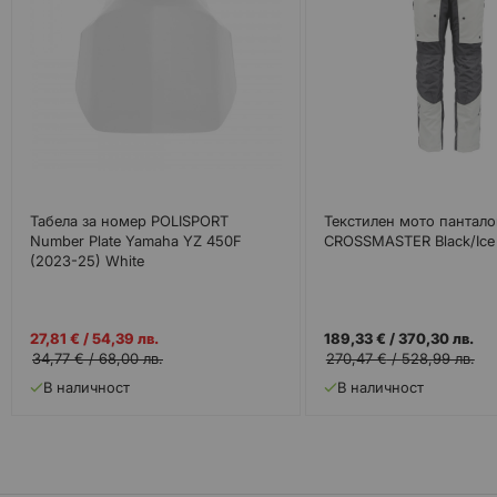
Табела за номер POLISPORT
Текстилен мото пантало
Number Plate Yamaha YZ 450F
CROSSMASTER Black/Ice
(2023-25) White
Промо
27,81 €
/
54,39 лв.
189,33 €
/
370,30 лв.
цена
34,77 €
/
68,00 лв.
270,47 €
/
528,99 лв.
В наличност
В наличност