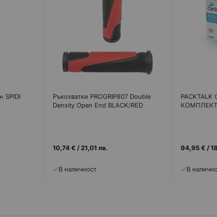
н SPIDI
Ръкохватки PROGRIP807 Double
PACKTALK 
Density Open End BLACK/RED
КОМПЛЕКТ
10,74 €
/
21,01 лв.
94,95 €
/
18
В наличност
В наличн