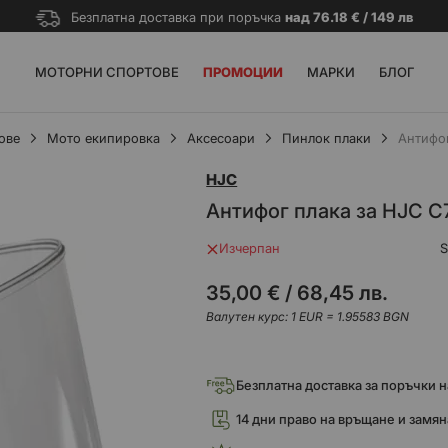
Безплатна доставка при поръчка
над 76.18 € / 149 лв
МОТОРНИ СПОРТОВЕ
ПРОМОЦИИ
МАРКИ
БЛОГ
ове
Мото екипировка
Аксесоари
Пинлок плаки
Антифо
HJC
Антифог плака за HJC 
Изчерпан
35,00 €
/
68,45 лв.
Валутен курс: 1 EUR = 1.95583 BGN
Безплатна доставка за поръчки над
14 дни право на връщане и замян