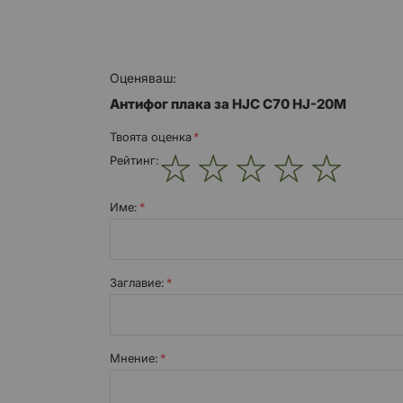
Оценяваш:
Антифог плака за HJC C70 HJ-20M
Твоята оценка
Рейтинг:
1
2
3
4
5
star
stars
stars
stars
stars
Име:
Заглавиe:
Мнение: