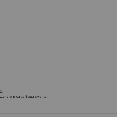
ДС
.
щането ѝ са за Ваша сметка.