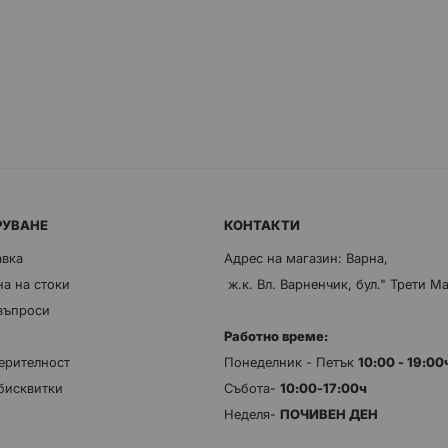
РУВАНЕ
КОНТАКТИ
авка
Адрес на магазин: Варна,
а на стоки
ж.к. Вл. Варненчик, бул." Трети М
 въпроси
Работно време:
ерителност
Понеделник - Петък
10:00 - 19:0
бисквитки
Събота-
10:00-17:00ч
Неделя-
ПОЧИВЕН ДЕН