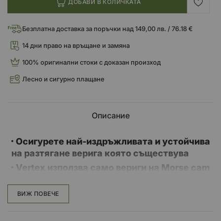
ДОБАВИ В КОЛИЧКАТА
Безплатна доставка за поръчки над 149,00 лв. / 76.18 €
14 дни право на връщане и замяна
100% оригинални стоки с доказан произход
Лесно и сигурно плащане
Описание
Осигурете най-издръжливата и устойчива
на разтягане верига която съществува
Vertex използва само вериги на Morse cam
Подходяща за различни 4-тактови
двигатели
ВИЖ ПОВЕЧЕ