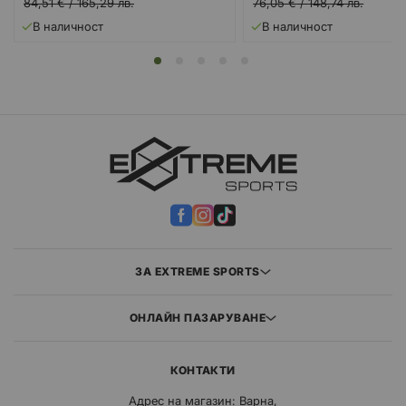
цена
цена
84,51 €
/
165,29 лв.
76,05 €
/
148,74 лв.
В наличност
В наличност
ЗА EXTREME SPORTS
ОНЛАЙН ПАЗАРУВАНЕ
КОНТАКТИ
Адрес на магазин: Варна,