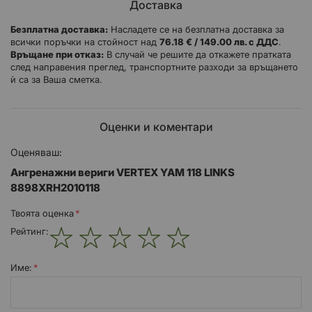
Доставка
Безплатна доставка:
Насладете се на безплатна доставка за
всички поръчки на стойност над
76.18 € / 149.00 лв. с ДДС
.
Връщане при отказ:
В случай че решите да откажете пратката
след направения преглед, транспортните разходи за връщането
ѝ са за Ваша сметка.
Оценки и коментари
Оценяваш:
Ангренажни вериги VERTEX YAM 118 LINKS
8898XRH2010118
Твоята оценка
Рейтинг:
1
2
3
4
5
star
stars
stars
stars
stars
Име: