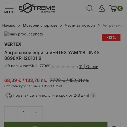
0
МЕНЮ
Начало
Моторни спортове
Части за мотори
Ангренажни 
Преминете
-12%
към
Преминете
VERTEX
края
към
на
началото
Ангренажни вериги VERTEX YAM 118 LINKS
галерията
на
8898XRH2010118
на
галерия
изображенията
със
В наличност
SKU
77969
(0) | Оцени
снимки
Промо
68,39 €
/
133,76 лв.
77,72 €
/
152,01 лв.
цена
Валутен курс: 1 EUR = 1.95583 BGN
Поръчай сега и получи в срок от 2-3 дни!