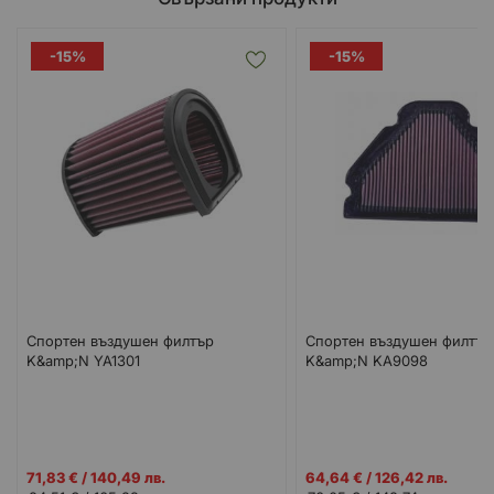
-15%
-15%
Спортен въздушен филтър
Спортен въздушен филтър
K&amp;N YA1301
K&amp;N KA9098
Промо
Промо
71,83 €
/
140,49 лв.
64,64 €
/
126,42 лв.