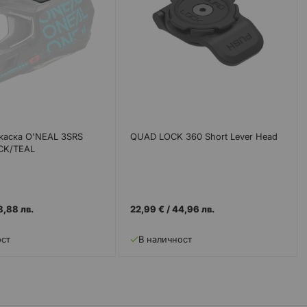
 каска O'NEAL 3SRS
QUAD LOCK 360 Short Lever Head
CK/TEAL
8,88 лв.
22,99 €
/
44,96 лв.
ост
В наличност