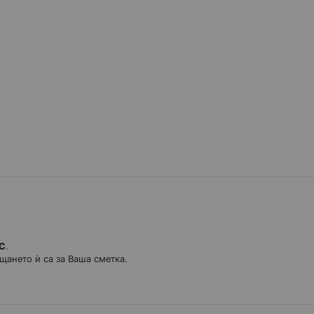
ДС
.
щането ѝ са за Ваша сметка.