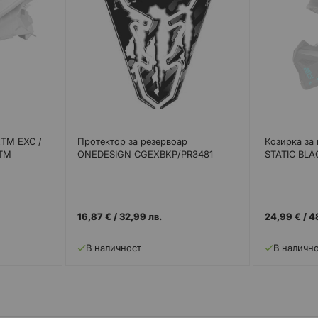
KTM EXC /
Протектор за резервоар
Козирка за
KTM
ONEDESIGN CGEXBKP/PR3481
STATIC BLA
16,87 €
/
32,99 лв.
24,99 €
/
4
В наличност
В наличн