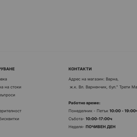
РУВАНЕ
КОНТАКТИ
авка
Адрес на магазин: Варна,
а на стоки
ж.к. Вл. Варненчик, бул." Трети М
 въпроси
Работно време:
ерителност
Понеделник - Петък
10:00 - 19:0
бисквитки
Събота-
10:00-17:00ч
Неделя-
ПОЧИВЕН ДЕН