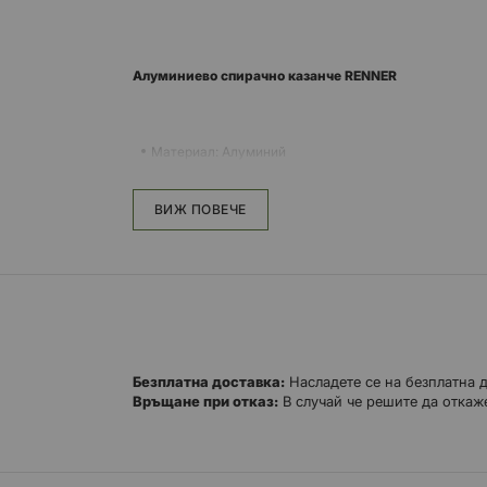
Алуминиево спирачно казанче RENNER
Материал: Алуминий
Цвят: Черен
Диаметър на трабата 8мм
ВИЖ ПОВЕЧЕ
Безплатна доставка:
Насладете се на безплатна 
Връщане при отказ:
В случай че решите да откаже