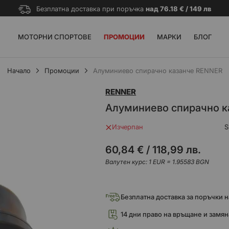
Безплатна доставка при поръчка
над 76.18 € / 149 лв
МОТОРНИ СПОРТОВЕ
ПРОМОЦИИ
МАРКИ
БЛОГ
Начало
Промоции
Алуминиево спирачно казанче RENNER
RENNER
Алуминиево спирачно 
Изчерпан
S
60,84 €
/
118,99 лв.
Валутен курс: 1 EUR = 1.95583 BGN
Безплатна доставка за поръчки над
14 дни право на връщане и замян