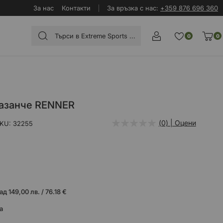
За нас
Контакти
За връзка с нас:
+359 876 696 360
0
0
казанче RENNER
(0) | Оцени
KU
32255
 149,00 лв. / 76.18 €
а