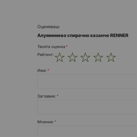
Оценяваш:
Алуминиево спирачно казанче RENNER
Твоята оценка
Рейтинг:
1
2
3
4
5
star
stars
stars
stars
stars
Име:
Заглавиe:
Мнение: