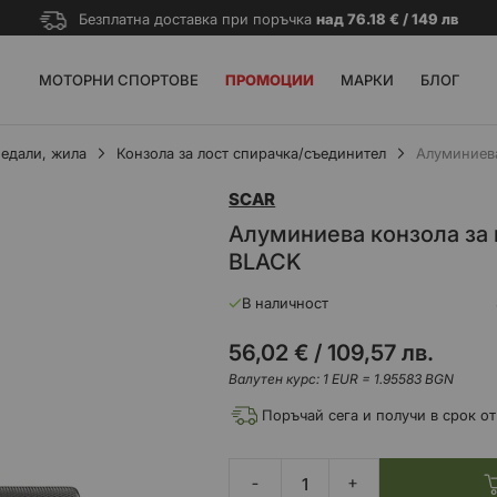
Безплатна доставка при поръчка
над 76.18 € / 149 лв
МОТОРНИ СПОРТОВЕ
ПРОМОЦИИ
МАРКИ
БЛОГ
педали, жила
Конзола за лост спирачка/съединител
Алуминиев
SCAR
Алуминиева конзола за
BLACK
В наличност
56,02 €
/
109,57 лв.
Валутен курс: 1 EUR = 1.95583 BGN
Поръчай сега и получи в срок от