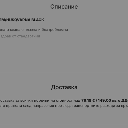
Описание
/KTM/HUSQVARNA BLACK
овата клапа е плавна и безпроблемна
-здрав от стандартния
но
Доставка
доставка за всички поръчки на стойност над
76.18 € / 149.00 лв. с Д
те пратката след направения преглед, транспортните разходи за връ