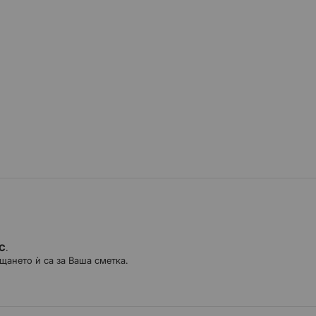
ДС
.
щането ѝ са за Ваша сметка.