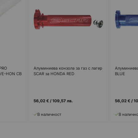
 PRO
Алуминиева конзола за газ с лагер
Алуминиева
VE-HON CB
SCAR за HONDA RED
BLUE
56,02 €
/
109,57 лв.
56,02 €
/
10
В наличност
В наличн