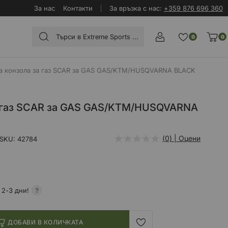
За нас
Контакти
За връзка с нас:
+359 876 696 360
0
0
а конзола за газ SCAR за GAS GAS/KTM/HUSQVARNA BLACK
 газ SCAR за GAS GAS/KTM/HUSQVARNA
(0) | Оцени
SKU
42784
 2-3 дни!
ДОБАВИ В КОЛИЧКАТА