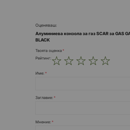
Оценяваш:
Алуминиева конзола за газ SCAR за GAS
BLACK
Твоята оценка
Рейтинг:
1
2
3
4
5
star
stars
stars
stars
stars
Име:
Заглавиe:
Мнение: