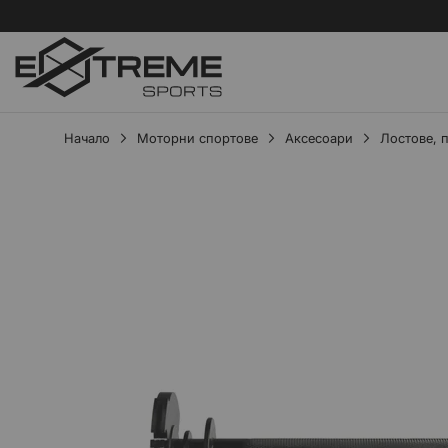
Начало
Моторни спортове
Аксесоари
Лостове, 
Преминете
към
края
на
галерията
на
изображенията