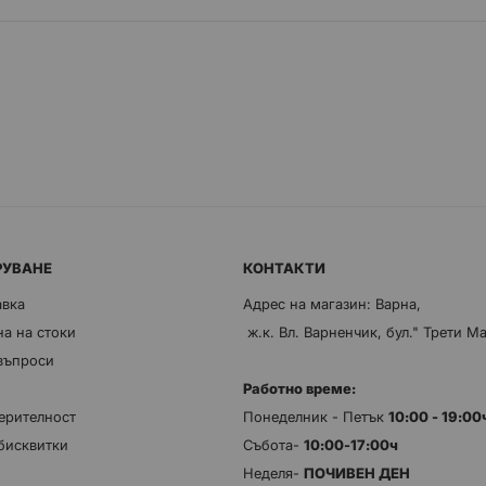
РУВАНЕ
КОНТАКТИ
авка
Адрес на магазин: Варна,
а на стоки
ж.к. Вл. Варненчик, бул." Трети М
 въпроси
Работно време:
ерителност
Понеделник - Петък
10:00 - 19:0
бисквитки
Събота-
10:00-17:00ч
Неделя-
ПОЧИВЕН ДЕН