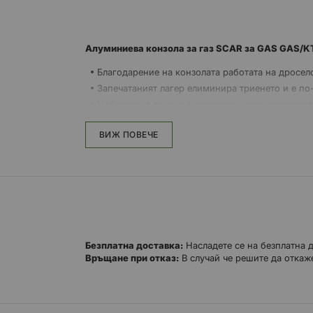
Алуминиева конзола за газ SCAR за GAS GAS
Благодарение на конзолата работата на дросел
Запечатаният лагер елиминира триенето и е по
Набраздена зона за монтиране на ръкохватката
За 4-тактови модели
ВИЖ ПОВЕЧЕ
Предлага се в оранжево, червено, синьо и чер
Безплатна доставка:
Насладете се на безплатна 
Връщане при отказ:
В случай че решите да откаже