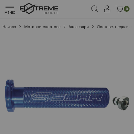
0
МЕНЮ
Начало
Моторни спортове
Аксесоари
Лостове, педали, 
Преминете
към
края
на
галерията
на
изображенията