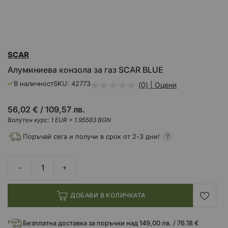
Преминете
SCAR
към
началото
Алуминиева конзола за газ SCAR BLUE
на
галерия
В наличност
SKU
42773
(0) | Оцени
със
снимки
56,02 €
/
109,57 лв.
Валутен курс: 1 EUR = 1.95583 BGN
Поръчай сега и получи в срок от 2-3 дни!
ДОБАВИ В КОЛИЧКАТА
Безплатна доставка за поръчки над 149,00 лв. / 76.18 €