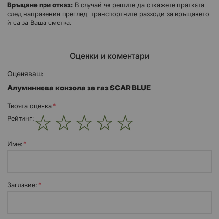
Връщане при отказ:
В случай че решите да откажете пратката
след направения преглед, транспортните разходи за връщането
ѝ са за Ваша сметка.
Оценки и коментари
Оценяваш:
Алуминиева конзола за газ SCAR BLUE
Твоята оценка
Рейтинг:
1
2
3
4
5
star
stars
stars
stars
stars
Име:
Заглавиe: