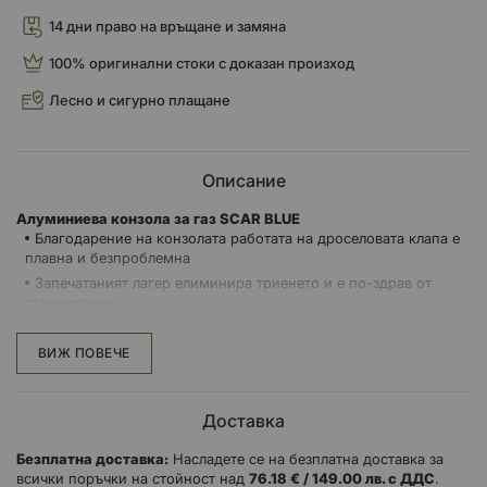
14 дни право на връщане и замяна
100% оригинални стоки с доказан произход
Лесно и сигурно плащане
Описание
Алуминиева конзола за газ SCAR BLUE
Благодарение на конзолата работата на дроселовата клапа е
плавна и безпроблемна
Запечатаният лагер елиминира триенето и е по-здрав от
стандартния
Позволява на водача да върти газта с удобство и лекота
Набраздена зона за монтиране на ръкохватката
ВИЖ ПОВЕЧЕ
За 4-тактови модели
Доставка
Безплатна доставка:
Насладете се на безплатна доставка за
всички поръчки на стойност над
76.18 € / 149.00 лв. с ДДС
.