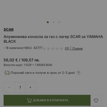
Преминете
SCAR
към
началото
Алуминиева конзола за газ с лагер SCAR за YAMAHA
на
BLACK
галерия
със
В наличност
SKU
42777
(0) | Оцени
снимки
56,02 €
/
109,57 лв.
Валутен курс: 1 EUR = 1.95583 BGN
Поръчай сега и получи в срок от 2-3 дни!
ДОБАВИ В КОЛИЧКАТА