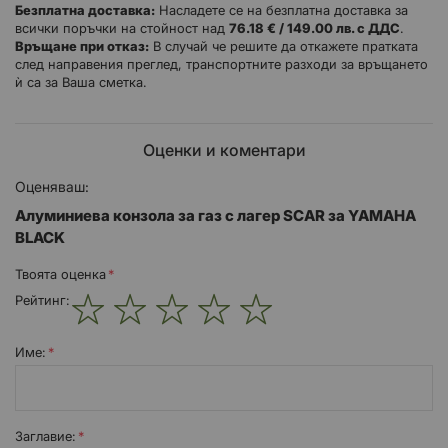
Безплатна доставка:
Насладете се на безплатна доставка за
всички поръчки на стойност над
76.18 € / 149.00 лв. с ДДС
.
Връщане при отказ:
В случай че решите да откажете пратката
след направения преглед, транспортните разходи за връщането
ѝ са за Ваша сметка.
Оценки и коментари
Оценяваш:
Алуминиева конзола за газ с лагер SCAR за YAMAHA
BLACK
Твоята оценка
Рейтинг:
1
2
3
4
5
star
stars
stars
stars
stars
Име:
Заглавиe: