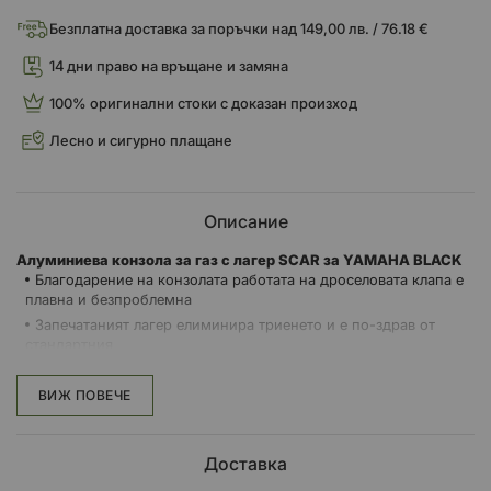
Безплатна доставка за поръчки над 149,00 лв. / 76.18 €
14 дни право на връщане и замяна
100% оригинални стоки с доказан произход
Лесно и сигурно плащане
Описание
Алуминиева конзола за газ с лагер SCAR за YAMAHA BLACK
Благодарение на конзолата работата на дроселовата клапа е
плавна и безпроблемна
Запечатаният лагер елиминира триенето и е по-здрав от
стандартния
Позволява на водача да върти газта с удобство и лекота
Набраздена зона за монтиране на ръкохватката
ВИЖ ПОВЕЧЕ
За 4-тактови модели
Предлага се в оранжево, червено, синьо и черно
Доставка