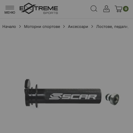
0
МЕНЮ
Начало
Моторни спортове
Аксесоари
Лостове, педали, 
Преминете
към
края
на
галерията
на
изображенията