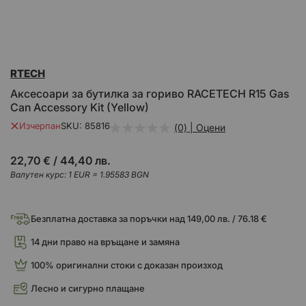
Преминете
RTECH
към
началото
Аксесоари за бутилка за гориво RACETECH R15 Gas
на
Can Accessory Kit (Yellow)
галерия
със
Изчерпан
SKU
85816
(0) | Оцени
снимки
22,70 €
/
44,40 лв.
Валутен курс: 1 EUR = 1.95583 BGN
Безплатна доставка за поръчки над 149,00 лв. / 76.18 €
14 дни право на връщане и замяна
100% оригинални стоки с доказан произход
Лесно и сигурно плащане