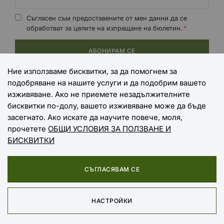
Съгласен съм предоставените от мен данни да се
обработват за целите на изпращане на бюлетин.
АБОНИРАМ СЕ
Ние използваме бисквитки, за да помогнем за
подобряване на нашите услуги и да подобрим вашето
НАЧИНИ НА ПЛАЩАНЕ
изживяване. Ако не приемете незадължителните
бисквитки по-долу, вашето изживяване може да бъде
засегнато. Ако искате да научите повече, моля,
прочетете
ОБЩИ УСЛОВИЯ ЗА ПОЛЗВАНЕ И
НАЧИНИ НА ДОСТАВКА
БИСКВИТКИ
СЪГЛАСЯВАМ СЕ
Copyright © 2025 EXTREME SPORTS
НАСТРОЙКИ
Онлайн магазин от