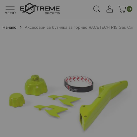
0
МЕНЮ
Начало
Аксесоари за бутилка за гориво RACETECH R15 Gas Can Ac
Преминете
към
края
на
галерията
на
изображенията