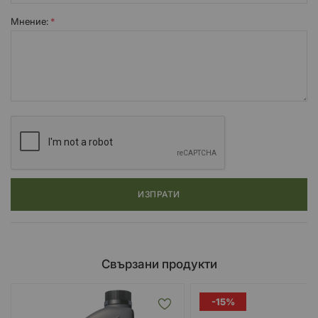
Подплатени дръжки за носене.
Включени аксесоари: държач за бутилка и водоустойчива
Мнение:
външна чанта, съвместима с всяка MOLLE система.
Размер: X40 Y25 Z38 (см).
Максимално препоръчително натоварване: 10 кг всяка.
ИЗПРАТИ
Свързани продукти
-15%