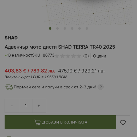
Преминете
SHAD
към
началото
Адвенчър мото дисги SHAD TERRA TR40 2025
на
галерия
В наличност
SKU
86773
(0) | Оцени
със
снимки
Промо
403,83 €
/
789,82 лв.
475,10 €
/
929,21 лв.
цена
Валутен курс: 1 EUR = 1.95583 BGN
Поръчай сега и получи в срок от 2-3 дни!
ДОБАВИ В КОЛИЧКАТА