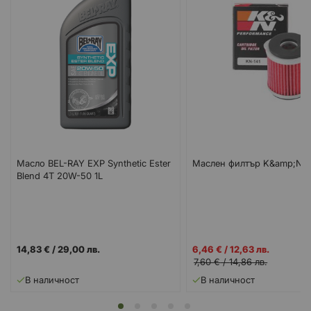
Масло BEL-RAY EXP Synthetic Ester
Маслен филтър K&amp;N K
Blend 4T 20W-50 1L
Промо
14,83 €
/
29,00 лв.
6,46 €
/
12,63 лв.
цена
7,60 €
/
14,86 лв.
В наличност
В наличност