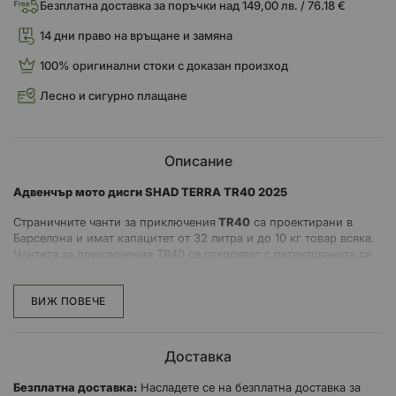
Безплатна доставка за поръчки над 149,00 лв. / 76.18 €
14 дни право на връщане и замяна
100% оригинални стоки с доказан произход
Лесно и сигурно плащане
Описание
Адвенчър мото дисги SHAD TERRA TR40 2025
Страничните чанти за приключения
TR40
са проектирани в
Барселона и имат капацитет от 32 литра и до 10 кг товар всяка.
Чантите за приключения TR40 се открояват с патентованата си
„Двойна заключваща система“, която заключва чантата към
4P и
3P
системите, като едновременно с това предотвратява достъпа
до вътрешността.
ВИЖ ПОВЕЧЕ
TR40 получиха наградите ABC Awards 2022
, признавайки
иновативния им дизайн, фокусиран върху ключови аспекти за
Доставка
използване на приключенски мотоциклети.
Безплатна доставка:
Насладете се на безплатна доставка за
Капацитет: 32 литра всяка, 1 каска.