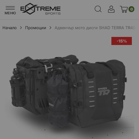
0
МЕНЮ
Начало
Промоции
Адвенчър мото дисги SHAD TERRA TR40 
Преминете
-15%
към
края
на
галерията
на
изображенията