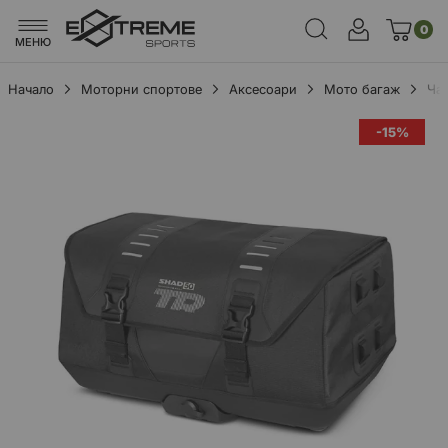
0
МЕНЮ
Начало
Моторни спортове
Аксесоари
Мото багаж
Ча
Преминете
-15%
към
края
на
галерията
на
изображенията