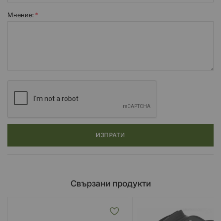
Три варианта на монтажни плочи: голяма SHAD плоча
(D1B591PA), алуминиева (D1BTRPA) или черна алуминиева
Мнение:
(D1BTRPA2).
Принадлежности (
не са включени в комплекта
): държач за
бутилка (X1TR05) и водоустойчива чанта (X1TR03).
Размери: Размери: 57x31,5x35 cm.
ИЗПРАТИ
Свързани продукти