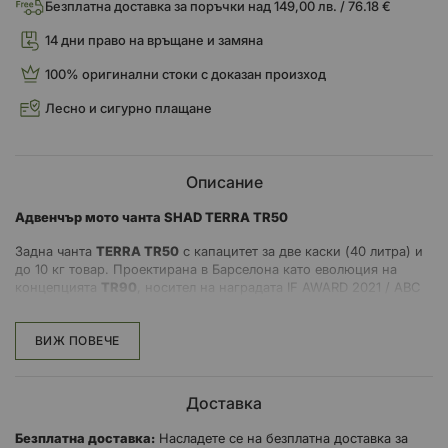
Безплатна доставка за поръчки над 149,00 лв. / 76.18 €
14 дни право на връщане и замяна
100% оригинални стоки с доказан произход
Лесно и сигурно плащане
Описание
Адвенчър мото чанта SHAD TERRA TR50
Задна чанта
TERRA TR50
с капацитет за две каски (40 литра) и
до 10 кг товар. Проектирана в Барселона като еволюция на
концепцията
TR90
, носител на наградата IF AWARD 2021 / ABC
AWARDS 2021.
TR50
се отличава със своята заключваща се система за монтаж,
ВИЖ ПОВЕЧЕ
която позволява да бъде закрепена и освободена за няколко
секунди.
Доставка
Изработен е от високоустойчив материал с подсилени шевове и
основа.
TR50
е изработен от материали, които отговарят на
Безплатна доставка:
Насладете се на безплатна доставка за
изискванията на регламентите за опазване на околната среда