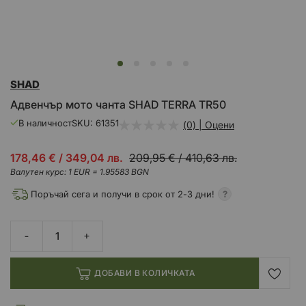
Преминете
SHAD
към
началото
Адвенчър мото чанта SHAD TERRA TR50
на
галерия
В наличност
SKU
61351
(0) | Оцени
със
снимки
Промо
178,46 €
/
349,04 лв.
209,95 €
/
410,63 лв.
цена
Валутен курс: 1 EUR = 1.95583 BGN
Поръчай сега и получи в срок от 2-3 дни!
ДОБАВИ В КОЛИЧКАТА