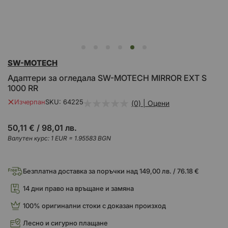
Преминете
SW-MOTECH
към
началото
Адаптери за огледала SW-MOTECH MIRROR EXT S
на
1000 RR
галерия
със
Изчерпан
SKU
64225
(0) | Оцени
снимки
50,11 €
/
98,01 лв.
Валутен курс: 1 EUR = 1.95583 BGN
Безплатна доставка за поръчки над 149,00 лв. / 76.18 €
14 дни право на връщане и замяна
100% оригинални стоки с доказан произход
Лесно и сигурно плащане