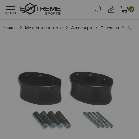
0
МЕНЮ
Начало
Моторни спортове
Аксесоари
Огледала
Адапт
Преминете
към
края
на
галерията
на
изображенията