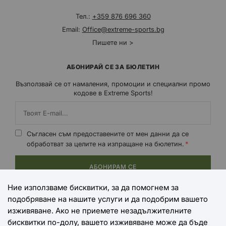
Тел.:
+359 876 696 360
Email:
Office@extreme-sports.bg
Пишете ни >
АБОНИРАЙ СЕ ЗА БЮЛЕТИН
Възползвай се от намаления, промоции и специални промо
кодове в Extreme Sports!
Съгласен съм предоставените от мен данни да се
обработват за целите на изпращане на бюлетин.
АБОНИРАМ СЕ
Ние използваме бисквитки, за да помогнем за
подобряване на нашите услуги и да подобрим вашето
НАЧИНИ НА ПЛАЩАНЕ
изживяване. Ако не приемете незадължителните
бисквитки по-долу, вашето изживяване може да бъде