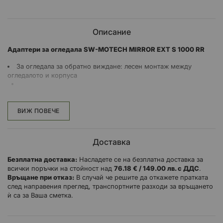
Описание
Адаптери за огледала SW-MOTECH MIRROR EXT S 1000 RR
За огледала за обратно виждане: лесен монтаж между
огледалото и корпуса
Странично преместване с до 4 см
За подобряване на видимостта назад
ВИЖ ПОВЕЧЕ
Изработени от черен полиамид/алуминий
Налично е типово одобрение на превозното средство за
използване по германските пътища
Доставка
Инструкции за монтиране
Безплатна доставка:
Насладете се на безплатна доставка за
Материал за монтиране
всички поръчки на стойност над
76.18 € / 149.00 лв. с ДДС
.
Връщане при отказ:
В случай че решите да откажете пратката
след направения преглед, транспортните разходи за връщането
ѝ са за Ваша сметка.