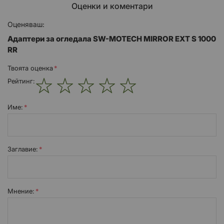
Оценки и коментари
Оценяваш:
Адаптери за огледала SW-MOTECH MIRROR EXT S 1000
RR
Твоята оценка
Рейтинг:
1
2
3
4
5
star
stars
stars
stars
stars
Име:
Заглавиe:
Мнение: