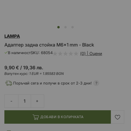
Преминете
LAMPA
към
началото
Адаптер задна стойка M6x1 mm - Black
на
галерия
В наличност
SKU
68054
(0) | Оцени
със
снимки
9,90 €
/
19,36 лв.
Валутен курс: 1 EUR = 1.95583 BGN
Поръчай сега и получи в срок от 2-3 дни!
ДОБАВИ В КОЛИЧКАТА