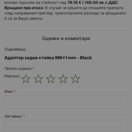
всички поръчки на стойност над
76.18 € / 149.00 лв. с ДДС
.
Връщане при отказ:
В случай че решите да откажете пратката
след направения преглед, транспортните разходи за връщането
ѝ са за Ваша сметка.
Оценки и коментари
Оценяваш:
Адаптер задна стойка M6x1 mm - Black
Твоята оценка
Рейтинг:
1
2
3
4
5
star
stars
stars
stars
stars
Име:
Заглавиe: