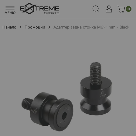
0
МЕНЮ
Начало
Промоции
Адаптер задна стойка M6x1 mm - Black
Преминете
към
края
на
галерията
на
изображенията