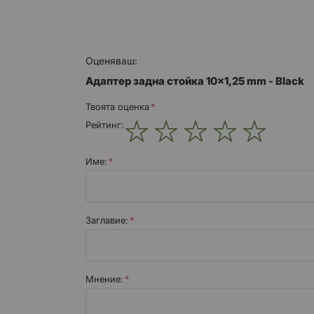
Оценяваш:
Адаптер задна стойка 10x1,25 mm - Black
Твоята оценка
Рейтинг:
1
2
3
4
5
star
stars
stars
stars
stars
Име:
Заглавиe:
Мнение: