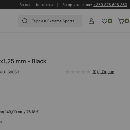
За нас
Контакти
За връзка с нас:
+359 876 696 360
0
0
x1,25 mm - Black
(0) | Оцени
KU
68053
 149,00 лв. / 76.18 €
а