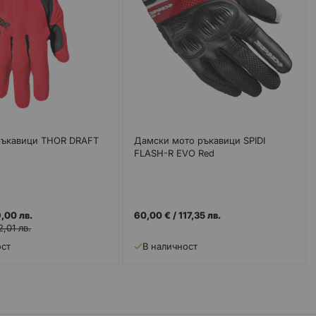
ръкавици THOR DRAFT
Дамски мото ръкавици SPIDI
FLASH-R EVO Red
,00 лв.
60,00 €
/
117,35 лв.
2,01 лв.
ост
В наличност