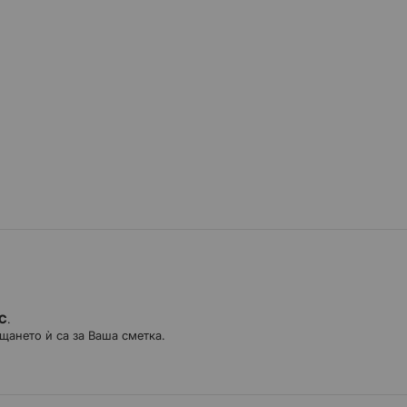
ДС
.
щането ѝ са за Ваша сметка.