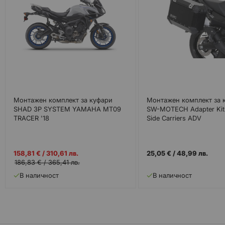
Монтажен комплект за куфари
Монтажен комплект за 
SHAD 3P SYSTEM YAMAHA MT09
SW-MOTECH Adapter Kit
TRACER '18
Side Carriers ADV
Промо
158,81 €
/
310,61 лв.
25,05 €
/
48,99 лв.
цена
186,83 €
/
365,41 лв.
В наличност
В наличност