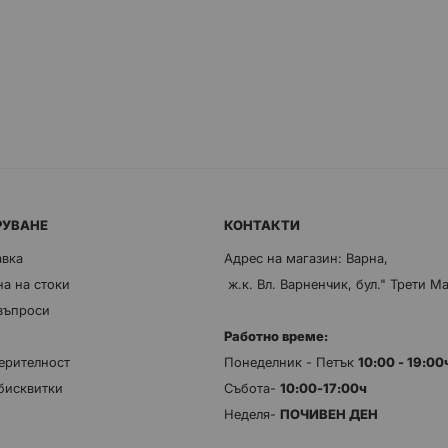
РУВАНЕ
КОНТАКТИ
авка
Адрес на магазин: Варна,
а на стоки
ж.к. Вл. Варненчик, бул." Трети М
 въпроси
Работно време:
ерителност
Понеделник - Петък
10:00 - 19:0
бисквитки
Събота-
10:00-17:00ч
Неделя-
ПОЧИВЕН ДЕН