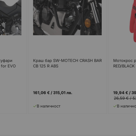
куфари
Краш бар SW-MOTECH CRASH BAR
Мотокрос 
 for EVO
CB 125 R ABS
RED/BLACK
161,06 €
/
315,01 лв.
19,94 €
/
39
26,59 €
/
5
В наличност
В наличн