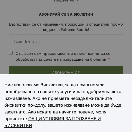
Пишете ни >
АБОНИРАЙ СЕ ЗА БЮЛЕТИН
Възползвай се от намаления, промоции и специални промо
кодове в Extreme Sports!
Съгласен съм предоставените от мен данни да се
обработват за целите на изпращане на бюлетин.
АБОНИРАМ СЕ
Ние използваме бисквитки, за да помогнем за
подобряване на нашите услуги и да подобрим вашето
НАЧИНИ НА ПЛАЩАНЕ
изживяване. Ако не приемете незадължителните
бисквитки по-долу, вашето изживяване може да бъде
засегнато. Ако искате да научите повече, моля,
прочетете
ОБЩИ УСЛОВИЯ ЗА ПОЛЗВАНЕ И
НАЧИНИ НА ДОСТАВКА
БИСКВИТКИ