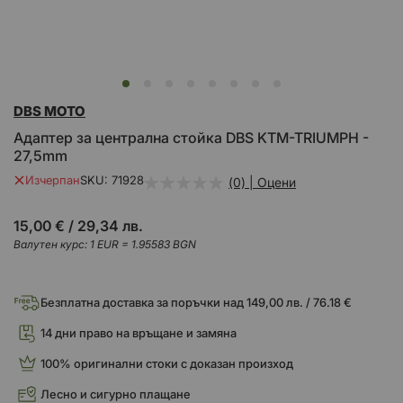
Преминете
DBS MOTO
към
началото
Адаптер за централна стойка DBS KTM-TRIUMPH -
на
27,5mm
галерия
със
Изчерпан
SKU
71928
(0) | Оцени
снимки
15,00 €
/
29,34 лв.
Валутен курс: 1 EUR = 1.95583 BGN
Безплатна доставка за поръчки над 149,00 лв. / 76.18 €
14 дни право на връщане и замяна
100% оригинални стоки с доказан произход
Лесно и сигурно плащане