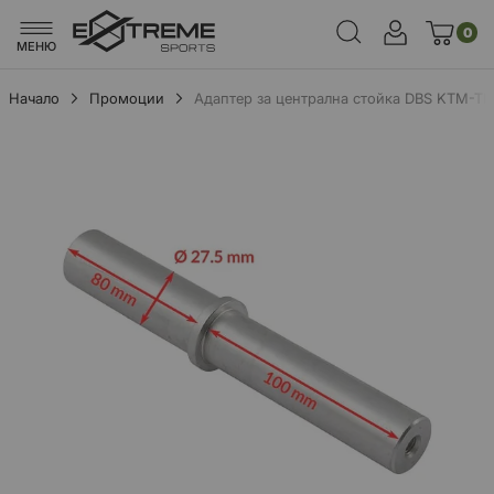
0
МЕНЮ
Начало
Промоции
Адаптер за централна стойка DBS KTM-T
Преминете
към
края
на
галерията
на
изображенията