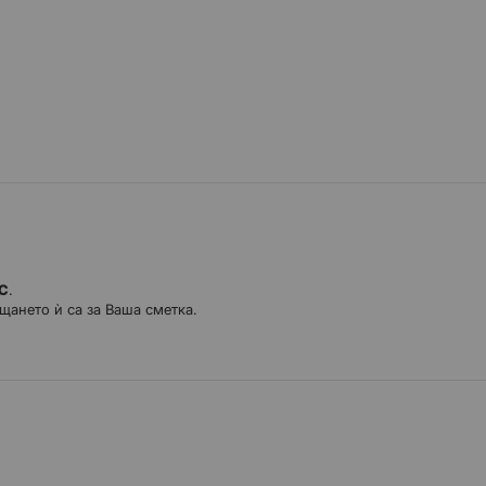
ДС
.
щането ѝ са за Ваша сметка.