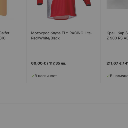
alfer
Мотокрос блуза FLY RACING Lite-
Краш бар 
310
Red/White/Black
Z 900 RS A
60,00 €
/
117,35 лв.
211,67 €
/
4
В наличност
В наличн