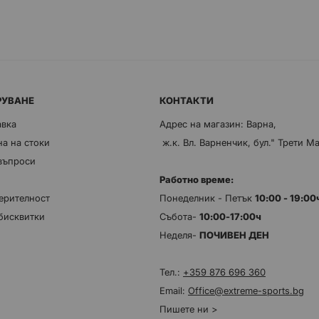
РУВАНЕ
КОНТАКТИ
авка
Адрес на магазин: Варна,
а на стоки
ж.к. Вл. Варненчик, бул." Трети М
 въпроси
Работно време:
ерителност
Понеделник - Петък
10:00 - 19:0
бисквитки
Събота-
10:00-17:00ч
Неделя-
ПОЧИВЕН ДЕН
Тел.:
+359 876 696 360
Email:
Office@extreme-sports.bg
Пишете ни >