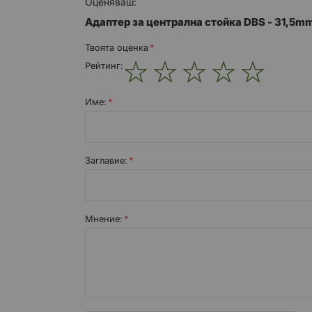
Оценяваш:
Адаптер за централна стойка DBS - 31,5m
Твоята оценка
Рейтинг:
1
2
3
4
5
star
stars
stars
stars
stars
Име:
Заглавиe:
Мнение: