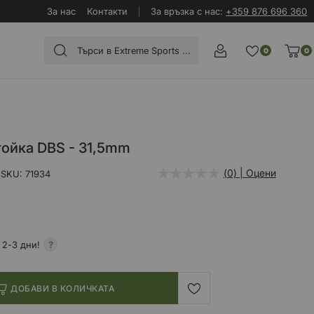
За нас
Контакти
За връзка с нас:
+359 876 696 360
0
0
тойка DBS - 31,5mm
(0) | Оцени
SKU
71934
 2-3 дни!
ДОБАВИ В КОЛИЧКАТА