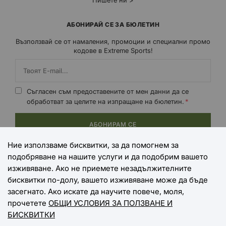
Пишете ни >
АБОНИРАЙ СЕ ЗА БЮЛЕТИН
Възползвай се от намаления, промоции и специални промо
кодове в Extreme Sports!
Съгласен съм предоставените от мен данни да се
обработват за целите на изпращане на бюлетин.
АБОНИРАМ СЕ
Ние използваме бисквитки, за да помогнем за
подобряване на нашите услуги и да подобрим вашето
НАЧИНИ НА ПЛАЩАНЕ
изживяване. Ако не приемете незадължителните
бисквитки по-долу, вашето изживяване може да бъде
засегнато. Ако искате да научите повече, моля,
прочетете
ОБЩИ УСЛОВИЯ ЗА ПОЛЗВАНЕ И
НАЧИНИ НА ДОСТАВКА
БИСКВИТКИ