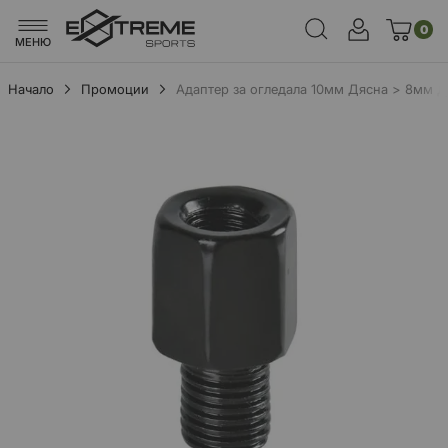
0
МЕНЮ
Начало
Промоции
Адаптер за огледала 10мм Дясна > 8мм Д
Преминете
към
края
на
галерията
на
изображенията