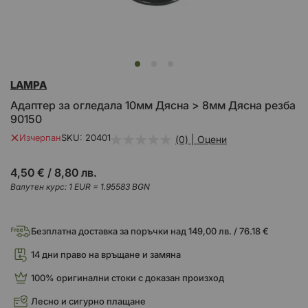
Преминете
LAMPA
към
началото
Адаптер за огледала 10мм Дясна > 8мм Дясна резба
на
90150
галерия
със
Изчерпан
SKU
20401
(0) | Оцени
снимки
4,50 €
/
8,80 лв.
Валутен курс: 1 EUR = 1.95583 BGN
Безплатна доставка за поръчки над 149,00 лв. / 76.18 €
14 дни право на връщане и замяна
100% оригинални стоки с доказан произход
Лесно и сигурно плащане