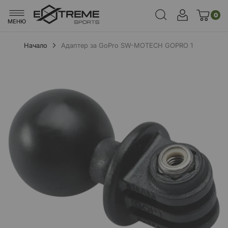
0
МЕНЮ
Начало
Адаптер за GoPro SW-MOTECH GOPRO 1
Преминете
към
края
на
галерията
на
изображенията