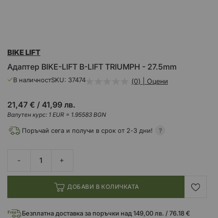
Преминете
BIKE LIFT
към
началото
Адаптер BIKE-LIFT B-LIFT TRIUMPH - 27.5mm
на
галерия
В наличност
SKU
37474
(0) | Оцени
със
снимки
21,47 €
/
41,99 лв.
Валутен курс: 1 EUR = 1.95583 BGN
Поръчай сега и получи в срок от 2-3 дни!
ДОБАВИ В КОЛИЧКАТА
Безплатна доставка за поръчки над 149,00 лв. / 76.18 €