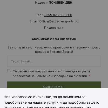
Неделя-
ПОЧИВЕН ДЕН
Тел.:
+359 876 696 360
Email:
Office@extreme-sports.bg
Пишете ни >
АБОНИРАЙ СЕ ЗА БЮЛЕТИН
Възползвай се от намаления, промоции и специални промо
кодове в Extreme Sports!
Съгласен съм предоставените от мен данни да се
обработват за целите на изпращане на бюлетин.
АБОНИРАМ СЕ
Ние използваме бисквитки, за да помогнем за
подобряване на нашите услуги и да подобрим вашето
НАЧИНИ НА ПЛАЩАНЕ
изживяване. Ако не приемете незадължителните