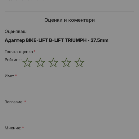
Оценки и коментари
Оценяваш:
Адаптер BIKE-LIFT B-LIFT TRIUMPH - 27.5mm
Твоята оценка
Рейтинг:
1
2
3
4
5
star
stars
stars
stars
stars
Име:
Заглавиe:
Мнение: