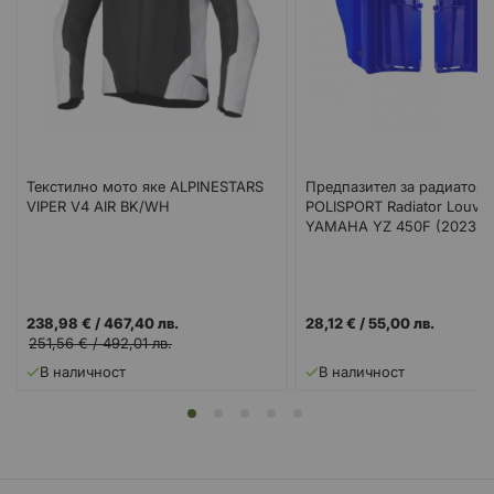
Текстилно мото яке ALPINESTARS
Предпазител за радиатор
VIPER V4 AIR BK/WH
POLISPORT Radiator Louver
YAMAHA YZ 450F (2023-2
238,98 €
/
467,40 лв.
28,12 €
/
55,00 лв.
251,56 €
/
492,01 лв.
В наличност
В наличност