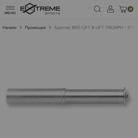
0
МЕНЮ
Начало
Промоции
Адаптер BIKE-LIFT B-LIFT TRIUMPH - 27.5
Преминете
към
края
на
галерията
на
изображенията