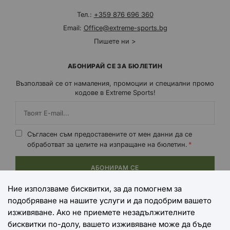
Тел.:
+359 876 696 360
Email:
Office@extreme-sports.bg
Пишете ни >
АБОНИРАЙ СЕ ЗА БЮЛЕТИН
Възползвай се от намаления, промоции и специални промо
кодове в Extreme Sports!
Съгласен съм предоставените от мен данни да се
обработват за целите на изпращане на бюлетин.
АБОНИРАМ СЕ
Ние използваме бисквитки, за да помогнем за
подобряване на нашите услуги и да подобрим вашето
НАЧИНИ НА ПЛАЩАНЕ
изживяване. Ако не приемете незадължителните
бисквитки по-долу, вашето изживяване може да бъде