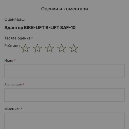
Оценки и коментари
Оценяваш:
Адаптер BIKE-LIFT B-LIFT SAF-10
Твоята оценка
Рейтинг:
1
2
3
4
5
star
stars
stars
stars
stars
Име:
Заглавиe:
Мнение: