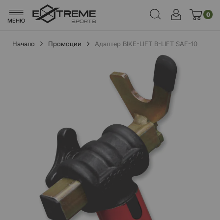
0
МЕНЮ
Начало
Промоции
Адаптер BIKE-LIFT B-LIFT SAF-10
Преминете
към
края
на
галерията
на
изображенията