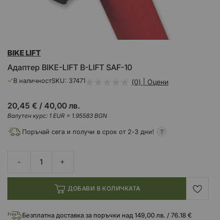
Преминете
BIKE LIFT
към
началото
Адаптер BIKE-LIFT B-LIFT SAF-10
на
галерия
В наличност
SKU
37471
(0) | Оцени
със
снимки
20,45 €
/
40,00 лв.
Валутен курс: 1 EUR = 1.95583 BGN
Поръчай сега и получи в срок от 2-3 дни!
ДОБАВИ В КОЛИЧКАТА
Безплатна доставка за поръчки над 149,00 лв. / 76.18 €