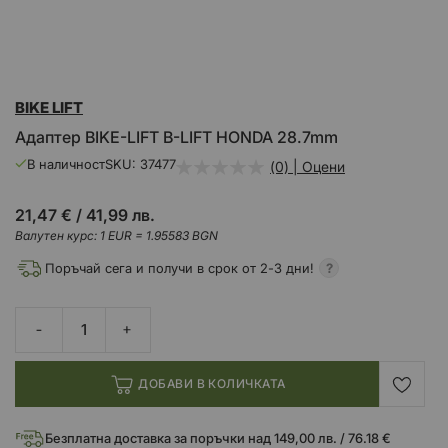
Преминете
BIKE LIFT
към
началото
Адаптер BIKE-LIFT B-LIFT HONDA 28.7mm
на
галерия
В наличност
SKU
37477
(0) | Оцени
със
снимки
21,47 €
/
41,99 лв.
Валутен курс: 1 EUR = 1.95583 BGN
Поръчай сега и получи в срок от 2-3 дни!
ДОБАВИ В КОЛИЧКАТА
Безплатна доставка за поръчки над 149,00 лв. / 76.18 €