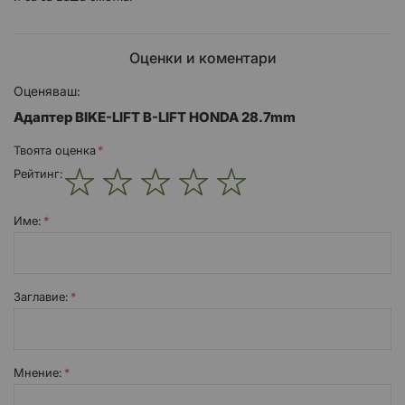
Оценки и коментари
Оценяваш:
Адаптер BIKE-LIFT B-LIFT HONDA 28.7mm
Твоята оценка
Рейтинг:
1
2
3
4
5
star
stars
stars
stars
stars
Име:
Заглавиe:
Мнение: