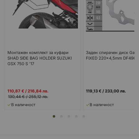
Монтажен комплект за куфари
Заден спирачен диск Galf
SHAD SIDE BAG HOLDER SUZUKI
FIXED 220x4,5mm DF496
GSX 750 S '17
Промо
110,87 €
/
216,84 лв.
119,13 €
/
233,00 лв.
цена
130,44 €
/
255,12 лв.
В наличност
В наличност