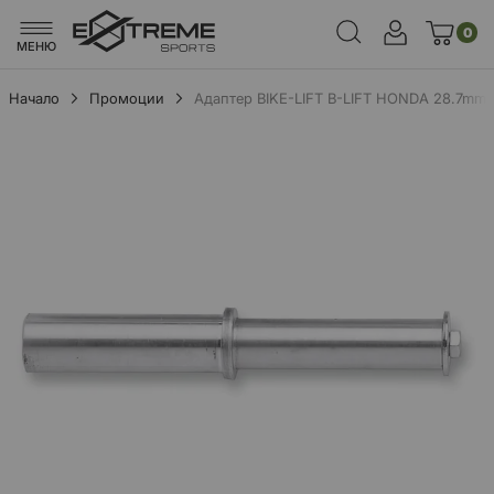
0
МЕНЮ
Начало
Промоции
Адаптер BIKE-LIFT B-LIFT HONDA 28.7mm
Преминете
към
края
на
галерията
на
изображенията