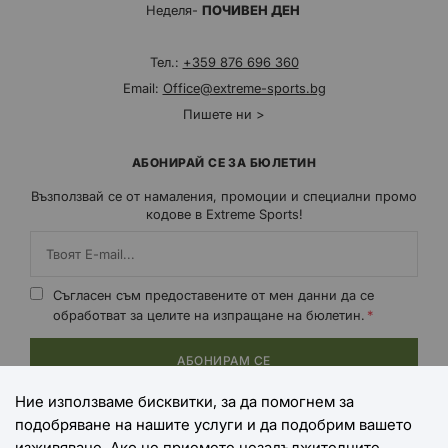
Неделя-
ПОЧИВЕН ДЕН
Тел.:
+359 876 696 360
Email:
Office@extreme-sports.bg
Пишете ни >
АБОНИРАЙ СЕ ЗА БЮЛЕТИН
Възползвай се от намаления, промоции и специални промо
кодове в Extreme Sports!
Съгласен съм предоставените от мен данни да се
обработват за целите на изпращане на бюлетин.
АБОНИРАМ СЕ
Ние използваме бисквитки, за да помогнем за
подобряване на нашите услуги и да подобрим вашето
НАЧИНИ НА ПЛАЩАНЕ
изживяване. Ако не приемете незадължителните